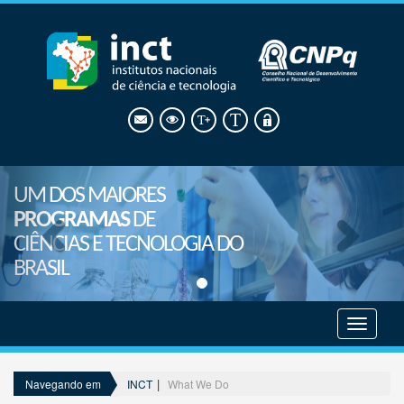
UM DOS MAIORES
PROGRAMAS
DE
CIÊNCIAS E TECNOLOGIA DO
BRASIL
Mostrar
menu
INCT
What We Do
Navegando em