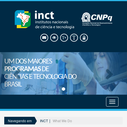
UM DOS MAIORES
PROGRAMAS
DE
CIÊNCIAS E TECNOLOGIA DO
BRASIL
Mostrar
menu
INCT
What We Do
Navegando em