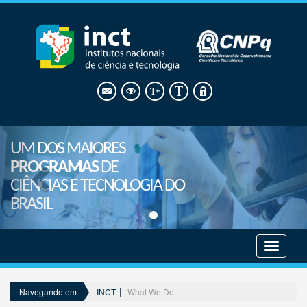
UM DOS MAIORES
PROGRAMAS
DE
CIÊNCIAS E TECNOLOGIA DO
BRASIL
Mostrar
menu
INCT
What We Do
Navegando em