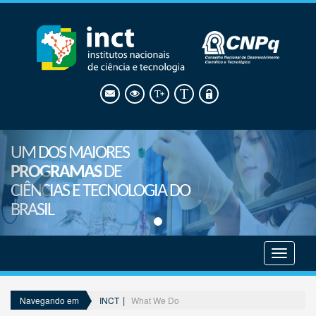
UM DOS MAIORES
PROGRAMAS
DE
CIÊNCIAS E TECNOLOGIA DO
BRASIL
Mostrar
menu
INCT
What We Do
Navegando em