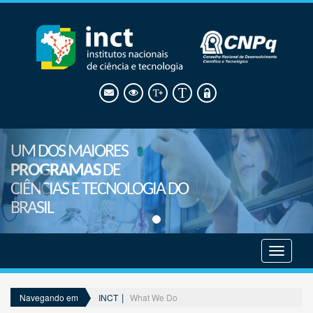
UM DOS MAIORES
PROGRAMAS
DE
CIÊNCIAS E TECNOLOGIA DO
BRASIL
Mostrar
menu
INCT
What We Do
Navegando em