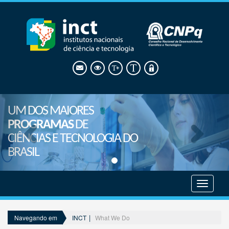
UM DOS MAIORES
PROGRAMAS
DE
CIÊNCIAS E TECNOLOGIA DO
BRASIL
Mostrar
menu
INCT
What We Do
Navegando em