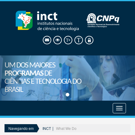
UM DOS MAIORES
PROGRAMAS
DE
CIÊNCIAS E TECNOLOGIA DO
BRASIL
Mostrar
menu
INCT
What We Do
Navegando em