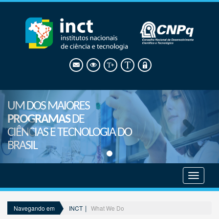
UM DOS MAIORES
PROGRAMAS
DE
CIÊNCIAS E TECNOLOGIA DO
BRASIL
Mostrar
menu
INCT
What We Do
Navegando em