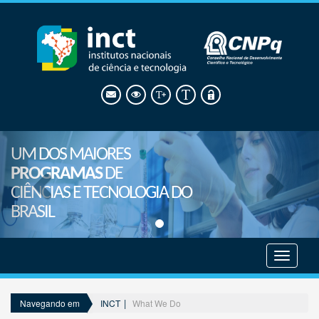
UM DOS MAIORES
PROGRAMAS
DE
CIÊNCIAS E TECNOLOGIA DO
BRASIL
Mostrar
menu
INCT
What We Do
Navegando em