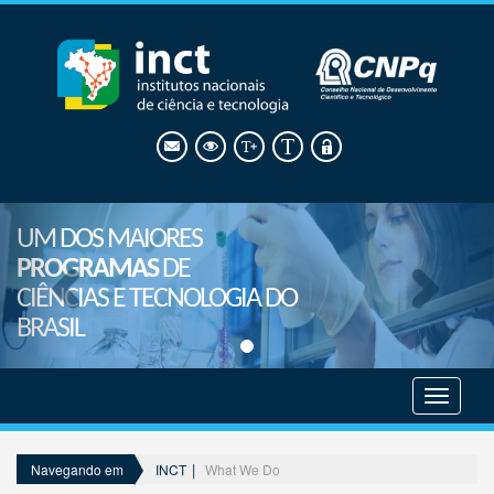
UM DOS MAIORES
PROGRAMAS
DE
CIÊNCIAS E TECNOLOGIA DO
BRASIL
Mostrar
menu
INCT
What We Do
Navegando em