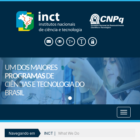
UM DOS MAIORES
PROGRAMAS
DE
CIÊNCIAS E TECNOLOGIA DO
BRASIL
Mostrar
menu
INCT
What We Do
Navegando em