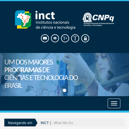
UM DOS MAIORES
PROGRAMAS
DE
CIÊNCIAS E TECNOLOGIA DO
BRASIL
Mostrar
menu
INCT
What We Do
Navegando em