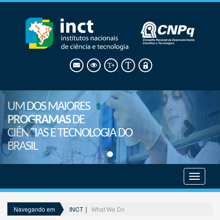
UM DOS MAIORES
PROGRAMAS
DE
CIÊNCIAS E TECNOLOGIA DO
BRASIL
Mostrar
menu
INCT
What We Do
Navegando em