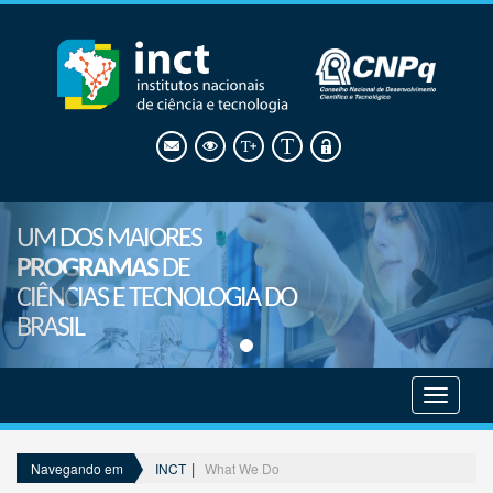
UM DOS MAIORES
PROGRAMAS
DE
CIÊNCIAS E TECNOLOGIA DO
BRASIL
Mostrar
menu
INCT
What We Do
Navegando em