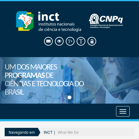
UM DOS MAIORES
PROGRAMAS
DE
CIÊNCIAS E TECNOLOGIA DO
BRASIL
Mostrar
menu
INCT
What We Do
Navegando em