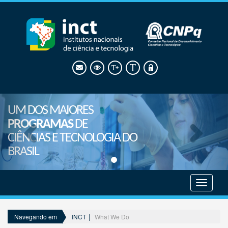
UM DOS MAIORES
PROGRAMAS
DE
CIÊNCIAS E TECNOLOGIA DO
BRASIL
Mostrar
menu
INCT
What We Do
Navegando em