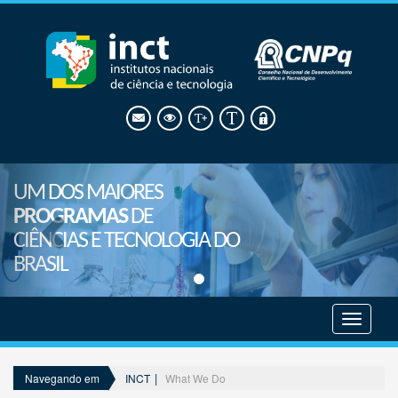
UM DOS MAIORES
PROGRAMAS
DE
CIÊNCIAS E TECNOLOGIA DO
BRASIL
Mostrar
menu
INCT
What We Do
Navegando em