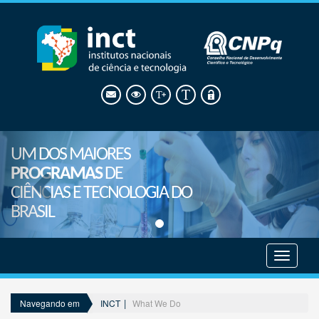
UM DOS MAIORES
PROGRAMAS
DE
CIÊNCIAS E TECNOLOGIA DO
BRASIL
Mostrar
menu
INCT
What We Do
Navegando em