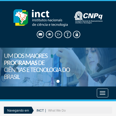
UM DOS MAIORES
PROGRAMAS
DE
CIÊNCIAS E TECNOLOGIA DO
BRASIL
Mostrar
menu
INCT
What We Do
Navegando em