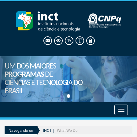
UM DOS MAIORES
PROGRAMAS
DE
CIÊNCIAS E TECNOLOGIA DO
BRASIL
Mostrar
menu
INCT
What We Do
Navegando em