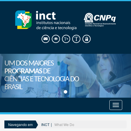
UM DOS MAIORES
PROGRAMAS
DE
CIÊNCIAS E TECNOLOGIA DO
BRASIL
Mostrar
menu
INCT
What We Do
Navegando em