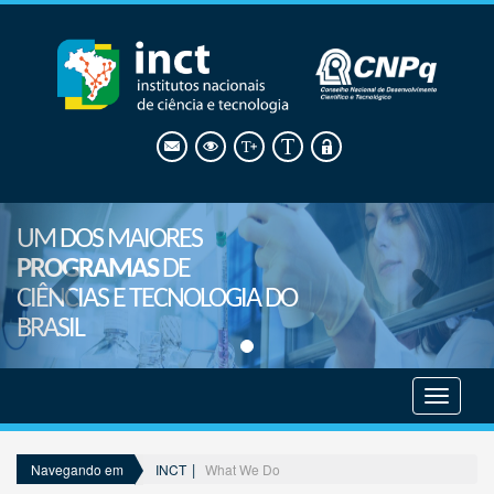
UM DOS MAIORES
PROGRAMAS
DE
CIÊNCIAS E TECNOLOGIA DO
BRASIL
Mostrar
menu
INCT
What We Do
Navegando em