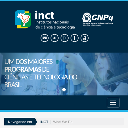
UM DOS MAIORES
PROGRAMAS
DE
CIÊNCIAS E TECNOLOGIA DO
BRASIL
Mostrar
menu
INCT
What We Do
Navegando em