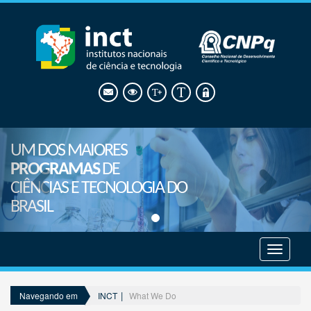
UM DOS MAIORES
PROGRAMAS
DE
CIÊNCIAS E TECNOLOGIA DO
BRASIL
Mostrar
menu
INCT
What We Do
Navegando em