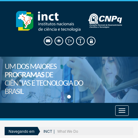
UM DOS MAIORES
PROGRAMAS
DE
CIÊNCIAS E TECNOLOGIA DO
BRASIL
Mostrar
menu
INCT
What We Do
Navegando em