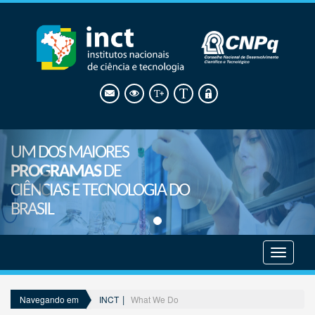
UM DOS MAIORES
PROGRAMAS
DE
CIÊNCIAS E TECNOLOGIA DO
BRASIL
Mostrar
menu
INCT
What We Do
Navegando em