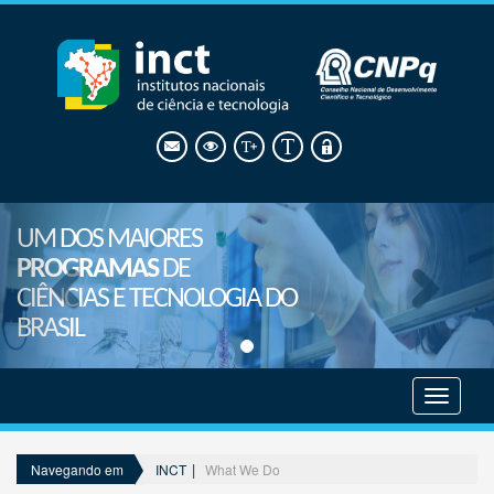
UM DOS MAIORES
PROGRAMAS
DE
CIÊNCIAS E TECNOLOGIA DO
BRASIL
Mostrar
menu
INCT
What We Do
Navegando em