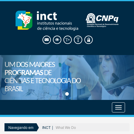
UM DOS MAIORES
PROGRAMAS
DE
CIÊNCIAS E TECNOLOGIA DO
BRASIL
Mostrar
menu
INCT
What We Do
Navegando em