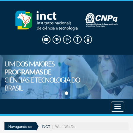
UM DOS MAIORES
PROGRAMAS
DE
CIÊNCIAS E TECNOLOGIA DO
BRASIL
Mostrar
menu
INCT
What We Do
Navegando em