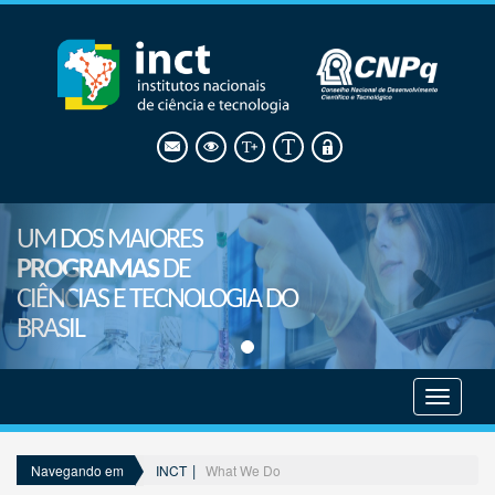
UM DOS MAIORES
PROGRAMAS
DE
CIÊNCIAS E TECNOLOGIA DO
BRASIL
Mostrar
menu
INCT
What We Do
Navegando em