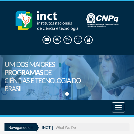
UM DOS MAIORES
PROGRAMAS
DE
CIÊNCIAS E TECNOLOGIA DO
BRASIL
Mostrar
menu
INCT
What We Do
Navegando em