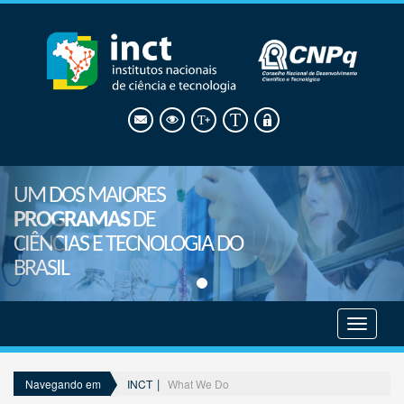
UM DOS MAIORES
PROGRAMAS
DE
CIÊNCIAS E TECNOLOGIA DO
BRASIL
Mostrar
menu
INCT
What We Do
Navegando em