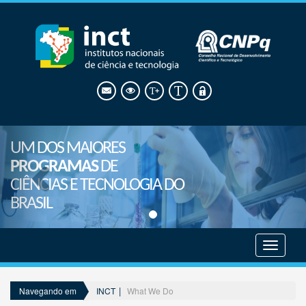
UM DOS MAIORES
PROGRAMAS
DE
CIÊNCIAS E TECNOLOGIA DO
BRASIL
Mostrar
menu
INCT
What We Do
Navegando em