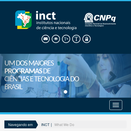
UM DOS MAIORES
PROGRAMAS
DE
CIÊNCIAS E TECNOLOGIA DO
BRASIL
Mostrar
menu
INCT
What We Do
Navegando em