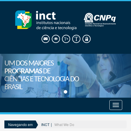
UM DOS MAIORES
PROGRAMAS
DE
CIÊNCIAS E TECNOLOGIA DO
BRASIL
Mostrar
menu
INCT
What We Do
Navegando em