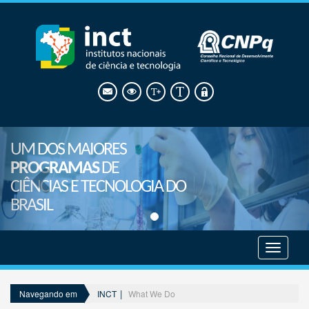
UM DOS MAIORES
PROGRAMAS
DE
CIÊNCIAS E TECNOLOGIA DO
BRASIL
Mostrar
menu
INCT
What We Do
Navegando em