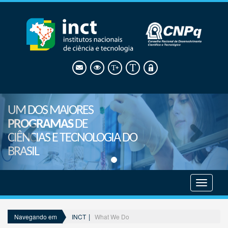
UM DOS MAIORES
PROGRAMAS
DE
CIÊNCIAS E TECNOLOGIA DO
BRASIL
Mostrar
menu
INCT
What We Do
Navegando em