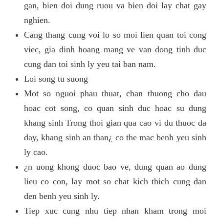
gan, bien doi dung ruou va bien doi lay chat gay
nghien.
Cang thang cung voi lo so moi lien quan toi cong
viec, gia dinh hoang mang ve van dong tinh duc
cung dan toi sinh ly yeu tai ban nam.
Loi song tu suong
Mot so nguoi phau thuat, chan thuong cho dau
hoac cot song, co quan sinh duc hoac su dung
khang sinh Trong thoi gian qua cao vi du thuoc da
day, khang sinh an than¿ co the mac benh yeu sinh
ly cao.
¿n uong khong duoc bao ve, dung quan ao dung
lieu co con, lay mot so chat kich thich cung dan
den benh yeu sinh ly.
Tiep xuc cung nhu tiep nhan kham trong moi