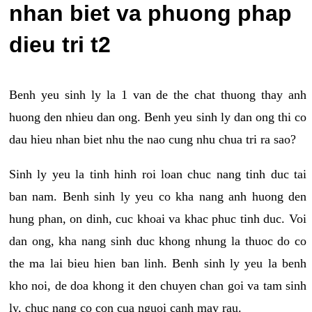
nhan biet va phuong phap
dieu tri t2
Benh yeu sinh ly la 1 van de the chat thuong thay anh
huong den nhieu dan ong. Benh yeu sinh ly dan ong thi co
dau hieu nhan biet nhu the nao cung nhu chua tri ra sao?
Sinh ly yeu la tinh hinh roi loan chuc nang tinh duc tai
ban nam. Benh sinh ly yeu co kha nang anh huong den
hung phan, on dinh, cuc khoai va khac phuc tinh duc. Voi
dan ong, kha nang sinh duc khong nhung la thuoc do co
the ma lai bieu hien ban linh. Benh sinh ly yeu la benh
kho noi, de doa khong it den chuyen chan goi va tam sinh
ly, chuc nang co con cua nguoi canh may rau.