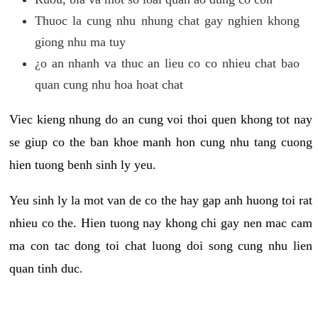
Thuoc la cung nhu nhung chat gay nghien khong
giong nhu ma tuy
¿o an nhanh va thuc an lieu co co nhieu chat bao
quan cung nhu hoa hoat chat
Viec kieng nhung do an cung voi thoi quen khong tot nay
se giup co the ban khoe manh hon cung nhu tang cuong
hien tuong benh sinh ly yeu.
Yeu sinh ly la mot van de co the hay gap anh huong toi rat
nhieu co the. Hien tuong nay khong chi gay nen mac cam
ma con tac dong toi chat luong doi song cung nhu lien
quan tinh duc.