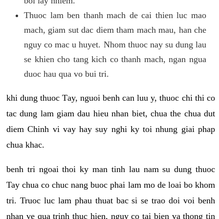
boi lay nhiem.
Thuoc lam ben thanh mach de cai thien luc mao
mach, giam sut dac diem tham mach mau, han che
nguy co mac u huyet. Nhom thuoc nay su dung lau
se khien cho tang kich co thanh mach, ngan ngua
duoc hau qua vo bui tri.
khi dung thuoc Tay, nguoi benh can luu y, thuoc chi thi co
tac dung lam giam dau hieu nhan biet, chua the chua dut
diem Chinh vi vay hay suy nghi ky toi nhung giai phap
chua khac.
benh tri ngoai thoi ky man tinh lau nam su dung thuoc
Tay chua co chuc nang buoc phai lam mo de loai bo khom
tri. Truoc luc lam phau thuat bac si se trao doi voi benh
nhan ve qua trinh thuc hien, nguy co tai bien va thong tin