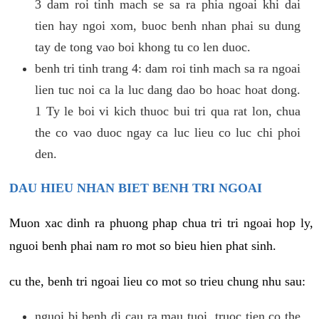
3 dam roi tinh mach se sa ra phia ngoai khi dai
tien hay ngoi xom, buoc benh nhan phai su dung
tay de tong vao boi khong tu co len duoc.
benh tri tinh trang 4: dam roi tinh mach sa ra ngoai
lien tuc noi ca la luc dang dao bo hoac hoat dong.
1 Ty le boi vi kich thuoc bui tri qua rat lon, chua
the co vao duoc ngay ca luc lieu co luc chi phoi
den.
DAU HIEU NHAN BIET BENH TRI NGOAI
Muon xac dinh ra phuong phap chua tri tri ngoai hop ly,
nguoi benh phai nam ro mot so bieu hien phat sinh.
cu the, benh tri ngoai lieu co mot so trieu chung nhu sau:
nguoi bi benh di cau ra mau tuoi, truoc tien co the