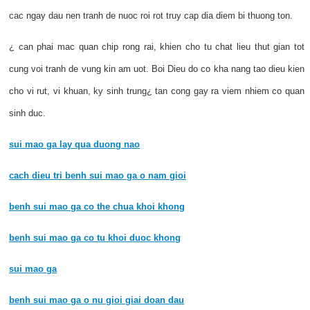
cac ngay dau nen tranh de nuoc roi rot truy cap dia diem bi thuong ton.
¿ can phai mac quan chip rong rai, khien cho tu chat lieu thut gian tot
cung voi tranh de vung kin am uot. Boi Dieu do co kha nang tao dieu kien
cho vi rut, vi khuan, ky sinh trung¿ tan cong gay ra viem nhiem co quan
sinh duc.
sui mao ga lay qua duong nao
cach dieu tri benh sui mao ga o nam gioi
benh sui mao ga co the chua khoi khong
benh sui mao ga co tu khoi duoc khong
sui mao ga
benh sui mao ga o nu gioi giai doan dau