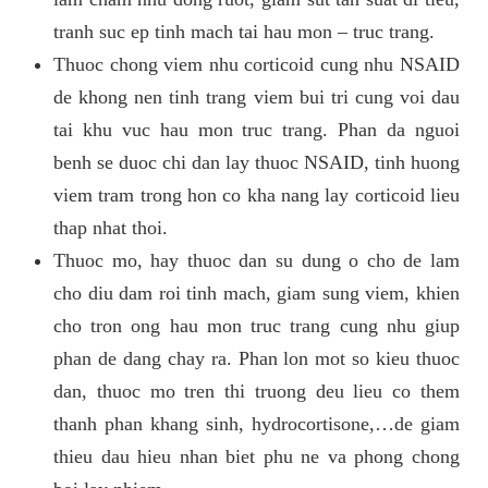
tranh suc ep tinh mach tai hau mon – truc trang.
Thuoc chong viem nhu corticoid cung nhu NSAID
de khong nen tinh trang viem bui tri cung voi dau
tai khu vuc hau mon truc trang. Phan da nguoi
benh se duoc chi dan lay thuoc NSAID, tinh huong
viem tram trong hon co kha nang lay corticoid lieu
thap nhat thoi.
Thuoc mo, hay thuoc dan su dung o cho de lam
cho diu dam roi tinh mach, giam sung viem, khien
cho tron ong hau mon truc trang cung nhu giup
phan de dang chay ra. Phan lon mot so kieu thuoc
dan, thuoc mo tren thi truong deu lieu co them
thanh phan khang sinh, hydrocortisone,…de giam
thieu dau hieu nhan biet phu ne va phong chong