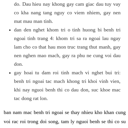
do. Dau hieu nay khong gay cam giac dau tuy vay
co kha nang tang nguy co viem nhiem, gay nen
mat mau man tinh.
dan den nghet khom tri o tinh huong bi benh tri
ngoai tinh trang 4: khom tri sa ra ngoai lau ngay
lam cho co that hau mon truc trang thut manh, gay
nen nghen mao mach, gay ra phu ne cung voi dau
don.
gay hoai tu dam roi tinh mach vi nghet bui tri:
benh tri ngoai tac mach khong tri khoi vinh vien,
khi nay nguoi benh thi co dau don, suc khoe mac
tac dong rat lon.
ban nam mac benh tri ngoai se thay nhieu kho khan cung
voi rac roi trong doi song, tam ly nguoi benh se thi co su