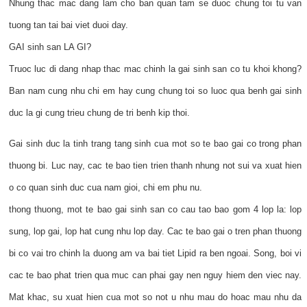
Nhung thac mac dang lam cho ban quan tam se duoc chung toi tu van
tuong tan tai bai viet duoi day.
GAI sinh san LA GI?
Truoc luc di dang nhap thac mac chinh la gai sinh san co tu khoi khong?
Ban nam cung nhu chi em hay cung chung toi so luoc qua benh gai sinh
duc la gi cung trieu chung de tri benh kip thoi.
Gai sinh duc la tinh trang tang sinh cua mot so te bao gai co trong phan
thuong bi. Luc nay, cac te bao tien trien thanh nhung not sui va xuat hien
o co quan sinh duc cua nam gioi, chi em phu nu.
thong thuong, mot te bao gai sinh san co cau tao bao gom 4 lop la: lop
sung, lop gai, lop hat cung nhu lop day. Cac te bao gai o tren phan thuong
bi co vai tro chinh la duong am va bai tiet Lipid ra ben ngoai. Song, boi vi
cac te bao phat trien qua muc can phai gay nen nguy hiem den viec nay.
Mat khac, su xuat hien cua mot so not u nhu mau do hoac mau nhu da