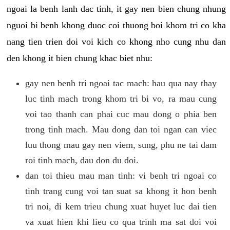
ngoai la benh lanh dac tinh, it gay nen bien chung nhung
nguoi bi benh khong duoc coi thuong boi khom tri co kha
nang tien trien doi voi kich co khong nho cung nhu dan
den khong it bien chung khac biet nhu:
gay nen benh tri ngoai tac mach: hau qua nay thay
luc tinh mach trong khom tri bi vo, ra mau cung
voi tao thanh can phai cuc mau dong o phia ben
trong tinh mach. Mau dong dan toi ngan can viec
luu thong mau gay nen viem, sung, phu ne tai dam
roi tinh mach, dau don du doi.
dan toi thieu mau man tinh: vi benh tri ngoai co
tinh trang cung voi tan suat sa khong it hon benh
tri noi, di kem trieu chung xuat huyet luc dai tien
va xuat hien khi lieu co qua trinh ma sat doi voi