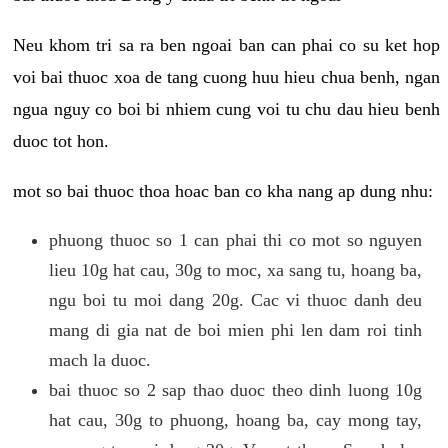
Neu khom tri sa ra ben ngoai ban can phai co su ket hop
voi bai thuoc xoa de tang cuong huu hieu chua benh, ngan
ngua nguy co boi bi nhiem cung voi tu chu dau hieu benh
duoc tot hon.
mot so bai thuoc thoa hoac ban co kha nang ap dung nhu:
phuong thuoc so 1 can phai thi co mot so nguyen
lieu 10g hat cau, 30g to moc, xa sang tu, hoang ba,
ngu boi tu moi dang 20g. Cac vi thuoc danh deu
mang di gia nat de boi mien phi len dam roi tinh
mach la duoc.
bai thuoc so 2 sap thao duoc theo dinh luong 10g
hat cau, 30g to phuong, hoang ba, cay mong tay,