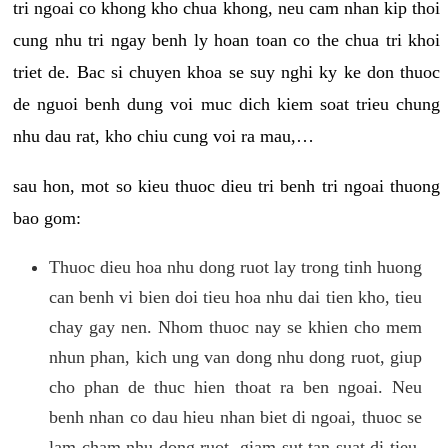
tri ngoai co khong kho chua khong, neu cam nhan kip thoi
cung nhu tri ngay benh ly hoan toan co the chua tri khoi
triet de. Bac si chuyen khoa se suy nghi ky ke don thuoc
de nguoi benh dung voi muc dich kiem soat trieu chung
nhu dau rat, kho chiu cung voi ra mau,…
sau hon, mot so kieu thuoc dieu tri benh tri ngoai thuong
bao gom:
Thuoc dieu hoa nhu dong ruot lay trong tinh huong
can benh vi bien doi tieu hoa nhu dai tien kho, tieu
chay gay nen. Nhom thuoc nay se khien cho mem
nhun phan, kich ung van dong nhu dong ruot, giup
cho phan de thuc hien thoat ra ben ngoai. Neu
benh nhan co dau hieu nhan biet di ngoai, thuoc se
lam cham nhu dong ruot, giam sut tan suat di tieu,