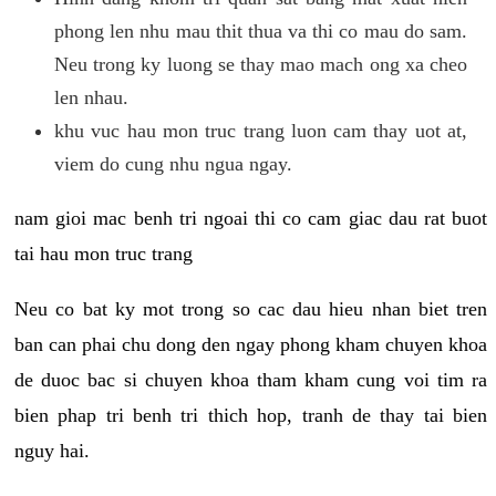
phong len nhu mau thit thua va thi co mau do sam.
Neu trong ky luong se thay mao mach ong xa cheo
len nhau.
khu vuc hau mon truc trang luon cam thay uot at,
viem do cung nhu ngua ngay.
nam gioi mac benh tri ngoai thi co cam giac dau rat buot
tai hau mon truc trang
Neu co bat ky mot trong so cac dau hieu nhan biet tren
ban can phai chu dong den ngay phong kham chuyen khoa
de duoc bac si chuyen khoa tham kham cung voi tim ra
bien phap tri benh tri thich hop, tranh de thay tai bien
nguy hai.