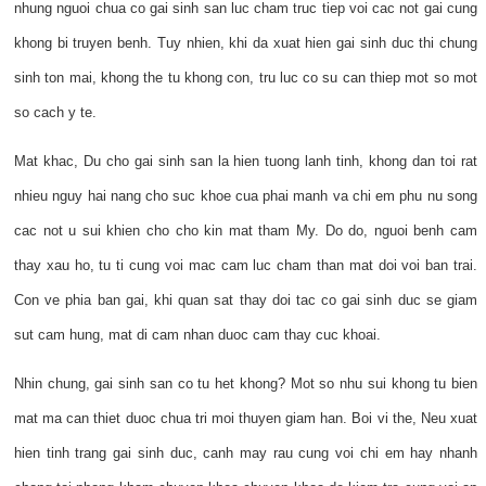
nhung nguoi chua co gai sinh san luc cham truc tiep voi cac not gai cung
khong bi truyen benh. Tuy nhien, khi da xuat hien gai sinh duc thi chung
sinh ton mai, khong the tu khong con, tru luc co su can thiep mot so mot
so cach y te.
Mat khac, Du cho gai sinh san la hien tuong lanh tinh, khong dan toi rat
nhieu nguy hai nang cho suc khoe cua phai manh va chi em phu nu song
cac not u sui khien cho cho kin mat tham My. Do do, nguoi benh cam
thay xau ho, tu ti cung voi mac cam luc cham than mat doi voi ban trai.
Con ve phia ban gai, khi quan sat thay doi tac co gai sinh duc se giam
sut cam hung, mat di cam nhan duoc cam thay cuc khoai.
Nhin chung, gai sinh san co tu het khong? Mot so nhu sui khong tu bien
mat ma can thiet duoc chua tri moi thuyen giam han. Boi vi the, Neu xuat
hien tinh trang gai sinh duc, canh may rau cung voi chi em hay nhanh