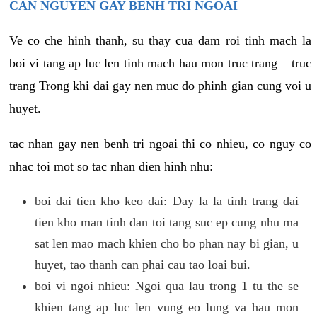
CAN NGUYEN GAY BENH TRI NGOAI
Ve co che hinh thanh, su thay cua dam roi tinh mach la
boi vi tang ap luc len tinh mach hau mon truc trang – truc
trang Trong khi dai gay nen muc do phinh gian cung voi u
huyet.
tac nhan gay nen benh tri ngoai thi co nhieu, co nguy co
nhac toi mot so tac nhan dien hinh nhu:
boi dai tien kho keo dai: Day la la tinh trang dai
tien kho man tinh dan toi tang suc ep cung nhu ma
sat len mao mach khien cho bo phan nay bi gian, u
huyet, tao thanh can phai cau tao loai bui.
boi vi ngoi nhieu: Ngoi qua lau trong 1 tu the se
khien tang ap luc len vung eo lung va hau mon