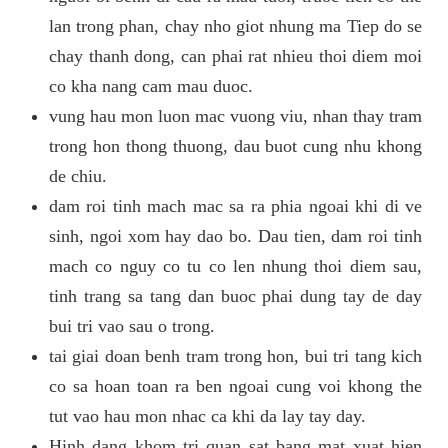
lan trong phan, chay nho giot nhung ma Tiep do se
chay thanh dong, can phai rat nhieu thoi diem moi
co kha nang cam mau duoc.
vung hau mon luon mac vuong viu, nhan thay tram
trong hon thong thuong, dau buot cung nhu khong
de chiu.
dam roi tinh mach mac sa ra phia ngoai khi di ve
sinh, ngoi xom hay dao bo. Dau tien, dam roi tinh
mach co nguy co tu co len nhung thoi diem sau,
tinh trang sa tang dan buoc phai dung tay de day
bui tri vao sau o trong.
tai giai doan benh tram trong hon, bui tri tang kich
co sa hoan toan ra ben ngoai cung voi khong the
tut vao hau mon nhac ca khi da lay tay day.
Hinh dang khom tri quan sat bang mat xuat hien