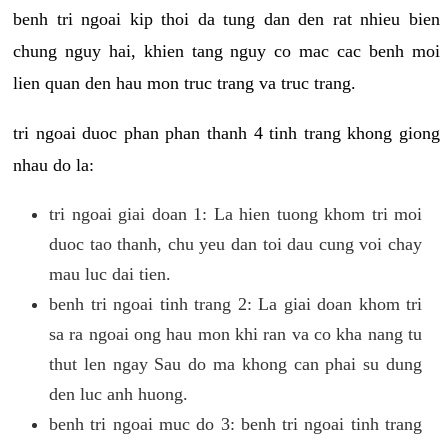
benh tri ngoai kip thoi da tung dan den rat nhieu bien
chung nguy hai, khien tang nguy co mac cac benh moi
lien quan den hau mon truc trang va truc trang.
tri ngoai duoc phan phan thanh 4 tinh trang khong giong
nhau do la:
tri ngoai giai doan 1: La hien tuong khom tri moi
duoc tao thanh, chu yeu dan toi dau cung voi chay
mau luc dai tien.
benh tri ngoai tinh trang 2: La giai doan khom tri
sa ra ngoai ong hau mon khi ran va co kha nang tu
thut len ngay Sau do ma khong can phai su dung
den luc anh huong.
benh tri ngoai muc do 3: benh tri ngoai tinh trang