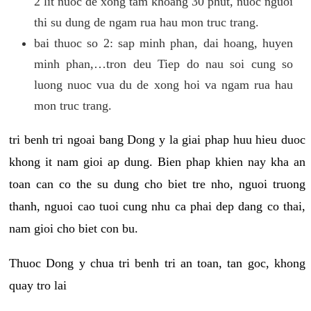
2 lit nuoc de xong tam khoang 30 phut, nuoc nguoi
thi su dung de ngam rua hau mon truc trang.
bai thuoc so 2: sap minh phan, dai hoang, huyen
minh phan,…tron deu Tiep do nau soi cung so
luong nuoc vua du de xong hoi va ngam rua hau
mon truc trang.
tri benh tri ngoai bang Dong y la giai phap huu hieu duoc
khong it nam gioi ap dung. Bien phap khien nay kha an
toan can co the su dung cho biet tre nho, nguoi truong
thanh, nguoi cao tuoi cung nhu ca phai dep dang co thai,
nam gioi cho biet con bu.
Thuoc Dong y chua tri benh tri an toan, tan goc, khong
quay tro lai