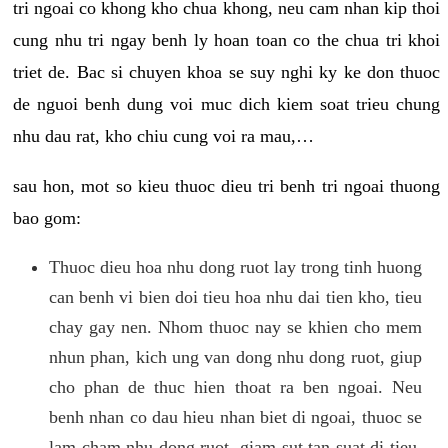
tri ngoai co khong kho chua khong, neu cam nhan kip thoi
cung nhu tri ngay benh ly hoan toan co the chua tri khoi
triet de. Bac si chuyen khoa se suy nghi ky ke don thuoc
de nguoi benh dung voi muc dich kiem soat trieu chung
nhu dau rat, kho chiu cung voi ra mau,…
sau hon, mot so kieu thuoc dieu tri benh tri ngoai thuong
bao gom:
Thuoc dieu hoa nhu dong ruot lay trong tinh huong
can benh vi bien doi tieu hoa nhu dai tien kho, tieu
chay gay nen. Nhom thuoc nay se khien cho mem
nhun phan, kich ung van dong nhu dong ruot, giup
cho phan de thuc hien thoat ra ben ngoai. Neu
benh nhan co dau hieu nhan biet di ngoai, thuoc se
lam cham nhu dong ruot, giam sut tan suat di tieu,