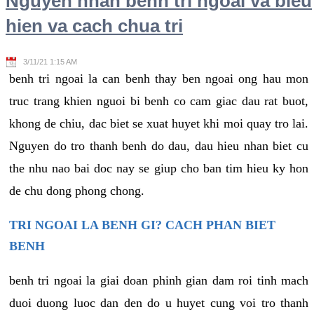
Nguyen nhan benh tri ngoai va bieu
hien va cach chua tri
3/11/21 1:15 AM
benh tri ngoai la can benh thay ben ngoai ong hau mon
truc trang khien nguoi bi benh co cam giac dau rat buot,
khong de chiu, dac biet se xuat huyet khi moi quay tro lai.
Nguyen do tro thanh benh do dau, dau hieu nhan biet cu
the nhu nao bai doc nay se giup cho ban tim hieu ky hon
de chu dong phong chong.
TRI NGOAI LA BENH GI? CACH PHAN BIET
BENH
benh tri ngoai la giai doan phinh gian dam roi tinh mach
duoi duong luoc dan den do u huyet cung voi tro thanh