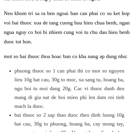
Neu khom tri sa ra ben ngoai ban can phai co su ket hop
voi bai thuoc xoa de tang cuong huu hieu chua benh, ngan
ngua nguy co boi bi nhiem cung voi tu chu dau hieu benh
duoc tot hon.
mot so bai thuoc thoa hoac ban co kha nang ap dung nhu:
phuong thuoc so 1 can phai thi co mot so nguyen
lieu 10g hat cau, 30g to moc, xa sang tu, hoang ba,
ngu boi tu moi dang 20g. Cac vi thuoc danh deu
mang di gia nat de boi mien phi len dam roi tinh
mach la duoc.
bai thuoc so 2 sap thao duoc theo dinh luong 10g
hat cau, 30g to phuong, hoang ba, cay mong tay,