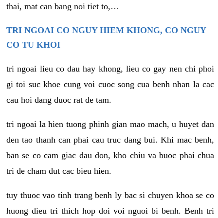
thai, mat can bang noi tiet to,…
TRI NGOAI CO NGUY HIEM KHONG, CO NGUY
CO TU KHOI
tri ngoai lieu co dau hay khong, lieu co gay nen chi phoi
gi toi suc khoe cung voi cuoc song cua benh nhan la cac
cau hoi dang duoc rat de tam.
tri ngoai la hien tuong phinh gian mao mach, u huyet dan
den tao thanh can phai cau truc dang bui. Khi mac benh,
ban se co cam giac dau don, kho chiu va buoc phai chua
tri de cham dut cac bieu hien.
tuy thuoc vao tinh trang benh ly bac si chuyen khoa se co
huong dieu tri thich hop doi voi nguoi bi benh. Benh tri