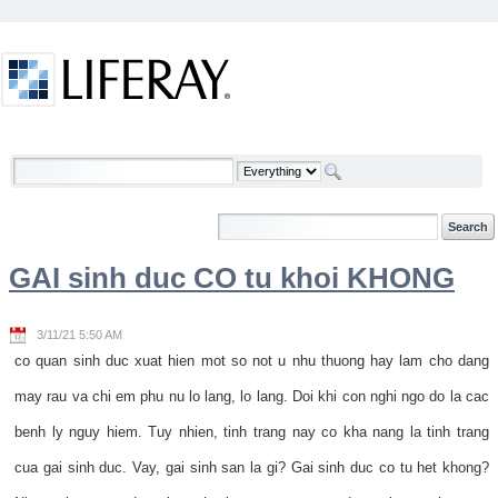
Skip to Content
Welcome
GAI sinh duc CO tu khoi KHONG
3/11/21 5:50 AM
co quan sinh duc xuat hien mot so not u nhu thuong hay lam cho dang
may rau va chi em phu nu lo lang, lo lang. Doi khi con nghi ngo do la cac
benh ly nguy hiem. Tuy nhien, tinh trang nay co kha nang la tinh trang
cua gai sinh duc. Vay, gai sinh san la gi? Gai sinh duc co tu het khong?