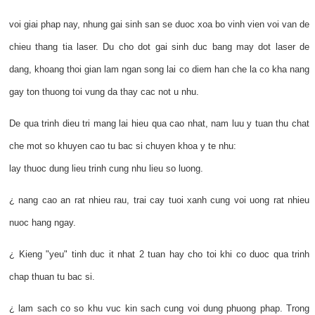
voi giai phap nay, nhung gai sinh san se duoc xoa bo vinh vien voi van de
chieu thang tia laser. Du cho dot gai sinh duc bang may dot laser de
dang, khoang thoi gian lam ngan song lai co diem han che la co kha nang
gay ton thuong toi vung da thay cac not u nhu.
De qua trinh dieu tri mang lai hieu qua cao nhat, nam luu y tuan thu chat
che mot so khuyen cao tu bac si chuyen khoa y te nhu:
lay thuoc dung lieu trinh cung nhu lieu so luong.
¿ nang cao an rat nhieu rau, trai cay tuoi xanh cung voi uong rat nhieu
nuoc hang ngay.
¿ Kieng "yeu" tinh duc it nhat 2 tuan hay cho toi khi co duoc qua trinh
chap thuan tu bac si.
¿ lam sach co so khu vuc kin sach cung voi dung phuong phap. Trong