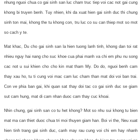
nhung nguoi chua co gai sinh san luc cham truc tiep voi cac not gai cung
khong bi truyen benh. Tuy nhien, khi da xuat hien gai sinh duc thi chung
sinh ton mai, khong the tu khong con, tru luc co su can thiep mot so mot
so cach y te.
Mat khac, Du cho gai sinh san la hien tuong lanh tinh, khong dan toi rat
nhieu nguy hai nang cho suc khoe cua phai manh va chi em phu nu song
cac not u sui khien cho cho kin mat tham My. Do do, nguoi benh cam
thay xau ho, tu ti cung voi mac cam luc cham than mat doi voi ban trai.
Con ve phia ban gai, khi quan sat thay doi tac co gai sinh duc se giam
sut cam hung, mat di cam nhan duoc cam thay cuc khoai.
Nhin chung, gai sinh san co tu het khong? Mot so nhu sui khong tu bien
mat ma can thiet duoc chua tri moi thuyen giam han. Boi vi the, Neu xuat
hien tinh trang gai sinh duc, canh may rau cung voi chi em hay nhanh