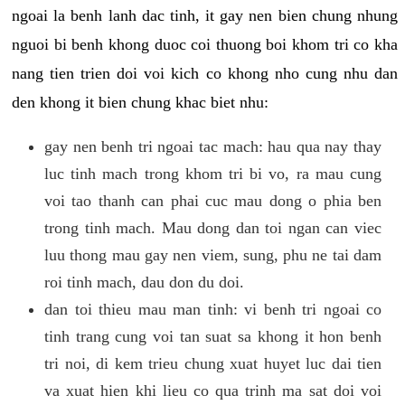
ngoai la benh lanh dac tinh, it gay nen bien chung nhung
nguoi bi benh khong duoc coi thuong boi khom tri co kha
nang tien trien doi voi kich co khong nho cung nhu dan
den khong it bien chung khac biet nhu:
gay nen benh tri ngoai tac mach: hau qua nay thay
luc tinh mach trong khom tri bi vo, ra mau cung
voi tao thanh can phai cuc mau dong o phia ben
trong tinh mach. Mau dong dan toi ngan can viec
luu thong mau gay nen viem, sung, phu ne tai dam
roi tinh mach, dau don du doi.
dan toi thieu mau man tinh: vi benh tri ngoai co
tinh trang cung voi tan suat sa khong it hon benh
tri noi, di kem trieu chung xuat huyet luc dai tien
va xuat hien khi lieu co qua trinh ma sat doi voi