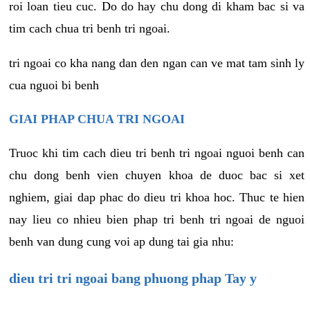
roi loan tieu cuc. Do do hay chu dong di kham bac si va
tim cach chua tri benh tri ngoai.
tri ngoai co kha nang dan den ngan can ve mat tam sinh ly
cua nguoi bi benh
GIAI PHAP CHUA TRI NGOAI
Truoc khi tim cach dieu tri benh tri ngoai nguoi benh can
chu dong benh vien chuyen khoa de duoc bac si xet
nghiem, giai dap phac do dieu tri khoa hoc. Thuc te hien
nay lieu co nhieu bien phap tri benh tri ngoai de nguoi
benh van dung cung voi ap dung tai gia nhu:
dieu tri tri ngoai bang phuong phap Tay y