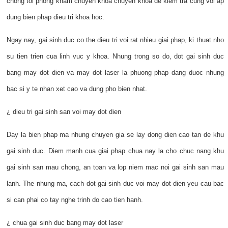
chong toi phong kham chuyen khoa chuyen khoa de kiem tra cung voi ap
dung bien phap dieu tri khoa hoc.
Ngay nay, gai sinh duc co the dieu tri voi rat nhieu giai phap, ki thuat nho
su tien trien cua linh vuc y khoa. Nhung trong so do, dot gai sinh duc
bang may dot dien va may dot laser la phuong phap dang duoc nhung
bac si y te nhan xet cao va dung pho bien nhat.
¿ dieu tri gai sinh san voi may dot dien
Day la bien phap ma nhung chuyen gia se lay dong dien cao tan de khu
gai sinh duc. Diem manh cua giai phap chua nay la cho chuc nang khu
gai sinh san mau chong, an toan va lop niem mac noi gai sinh san mau
lanh. The nhung ma, cach dot gai sinh duc voi may dot dien yeu cau bac
si can phai co tay nghe trinh do cao tien hanh.
¿ chua gai sinh duc bang may dot laser