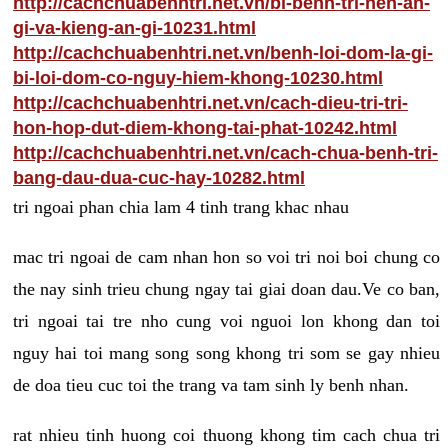
http://cachchuabenhtri.net.vn/bi-benh-tri-nen-an-
gi-va-kieng-an-gi-10231.html
http://cachchuabenhtri.net.vn/benh-loi-dom-la-gi-
bi-loi-dom-co-nguy-hiem-khong-10230.html
http://cachchuabenhtri.net.vn/cach-dieu-tri-tri-
hon-hop-dut-diem-khong-tai-phat-10242.html
http://cachchuabenhtri.net.vn/cach-chua-benh-tri-
bang-dau-dua-cuc-hay-10282.html
tri ngoai phan chia lam 4 tinh trang khac nhau
mac tri ngoai de cam nhan hon so voi tri noi boi chung co
the nay sinh trieu chung ngay tai giai doan dau.Ve co ban,
tri ngoai tai tre nho cung voi nguoi lon khong dan toi
nguy hai toi mang song song khong tri som se gay nhieu
de doa tieu cuc toi the trang va tam sinh ly benh nhan.
rat nhieu tinh huong coi thuong khong tim cach chua tri