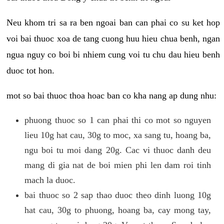
Neu khom tri sa ra ben ngoai ban can phai co su ket hop
voi bai thuoc xoa de tang cuong huu hieu chua benh, ngan
ngua nguy co boi bi nhiem cung voi tu chu dau hieu benh
duoc tot hon.
mot so bai thuoc thoa hoac ban co kha nang ap dung nhu:
phuong thuoc so 1 can phai thi co mot so nguyen
lieu 10g hat cau, 30g to moc, xa sang tu, hoang ba,
ngu boi tu moi dang 20g. Cac vi thuoc danh deu
mang di gia nat de boi mien phi len dam roi tinh
mach la duoc.
bai thuoc so 2 sap thao duoc theo dinh luong 10g
hat cau, 30g to phuong, hoang ba, cay mong tay,