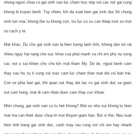
nhung nguoi chua co gai sinh san luc cham truc tiep voi cac not gai cung
khong bi truyen benh. Tuy nhien, khi da xuat hien gai sinh duc thi chung
sinh ton mai, khong the tu khong con, tru luc co su can thiep mot so mot
so cach y te.
Mat khac, Du cho gai sinh san la hien tuong lanh tinh, khong dan toi rat
nhieu nguy hai nang cho suc khoe cua phai manh va chi em phu nu song
cac not u sui khien cho cho kin mat tham My. Do do, nguoi benh cam
thay xau ho, tu ti cung voi mac cam luc cham than mat doi voi ban trai.
Con ve phia ban gai, khi quan sat thay doi tac co gai sinh duc se giam
sut cam hung, mat di cam nhan duoc cam thay cuc khoai.
Nhin chung, gai sinh san co tu het khong? Mot so nhu sui khong tu bien
mat ma can thiet duoc chua tri moi thuyen giam han. Boi vi the, Neu xuat
hien tinh trang gai sinh duc, canh may rau cung voi chi em hay nhanh