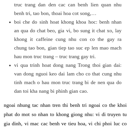
truc trang dan den cac can benh lien quan nhu
benh tri, tao bon, thoai hoa cot song,…
boi che do sinh hoat khong khoa hoc: benh nhan
an qua do chat beo, gia vi, bo sung it chat xo, lay
khong it caffeine cung nhu con co the gay ra
chung tao bon, gian tiep tao suc ep len mao mach
hau mon truc trang – truc trang gay tri.
vi qua trinh hoat dong nang Trong thoi gian dai:
van dong nguoi keo dai lam cho co that cung nhu
tinh mach o hau mon truc trang bi de nen qua do
dan toi kha nang bi phinh gian cao.
ngoai nhung tac nhan tren thi benh tri ngoai co the khoi
phat do mot so nhan to khong giong nhu: vi di truyen tu
gia dinh, vi mac cac benh ve tieu hoa, vi chi phoi luc co