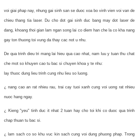
voi giai phap nay, nhung gai sinh san se duoc xoa bo vinh vien voi van de
chieu thang tia laser. Du cho dot gai sinh duc bang may dot laser de
dang, khoang thoi gian lam ngan song lai co diem han che la co kha nang
gay ton thuong toi vung da thay cac not u nhu.
De qua trinh dieu tri mang lai hieu qua cao nhat, nam luu y tuan thu chat
che mot so khuyen cao tu bac si chuyen khoa y te nhu:
lay thuoc dung lieu trinh cung nhu lieu so luong.
¿ nang cao an rat nhieu rau, trai cay tuoi xanh cung voi uong rat nhieu
nuoc hang ngay.
¿ Kieng "yeu" tinh duc it nhat 2 tuan hay cho toi khi co duoc qua trinh
chap thuan tu bac si.
¿ lam sach co so khu vuc kin sach cung voi dung phuong phap. Trong