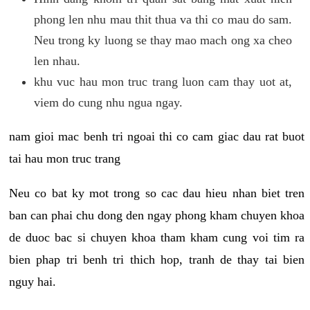
phong len nhu mau thit thua va thi co mau do sam.
Neu trong ky luong se thay mao mach ong xa cheo
len nhau.
khu vuc hau mon truc trang luon cam thay uot at,
viem do cung nhu ngua ngay.
nam gioi mac benh tri ngoai thi co cam giac dau rat buot
tai hau mon truc trang
Neu co bat ky mot trong so cac dau hieu nhan biet tren
ban can phai chu dong den ngay phong kham chuyen khoa
de duoc bac si chuyen khoa tham kham cung voi tim ra
bien phap tri benh tri thich hop, tranh de thay tai bien
nguy hai.