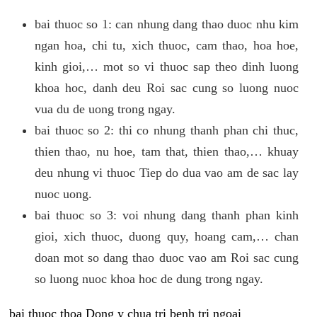
bai thuoc so 1: can nhung dang thao duoc nhu kim
ngan hoa, chi tu, xich thuoc, cam thao, hoa hoe,
kinh gioi,… mot so vi thuoc sap theo dinh luong
khoa hoc, danh deu Roi sac cung so luong nuoc
vua du de uong trong ngay.
bai thuoc so 2: thi co nhung thanh phan chi thuc,
thien thao, nu hoe, tam that, thien thao,… khuay
deu nhung vi thuoc Tiep do dua vao am de sac lay
nuoc uong.
bai thuoc so 3: voi nhung dang thanh phan kinh
gioi, xich thuoc, duong quy, hoang cam,… chan
doan mot so dang thao duoc vao am Roi sac cung
so luong nuoc khoa hoc de dung trong ngay.
bai thuoc thoa Dong y chua tri benh tri ngoai