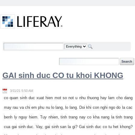
Skip to Content
Welcome
GAI sinh duc CO tu khoi KHONG
3/11/21 5:50 AM
co quan sinh duc xuat hien mot so not u nhu thuong hay lam cho dang
may rau va chi em phu nu lo lang, lo lang. Doi khi con nghi ngo do la cac
benh ly nguy hiem. Tuy nhien, tinh trang nay co kha nang la tinh trang
cua gai sinh duc. Vay, gai sinh san la gi? Gai sinh duc co tu het khong?