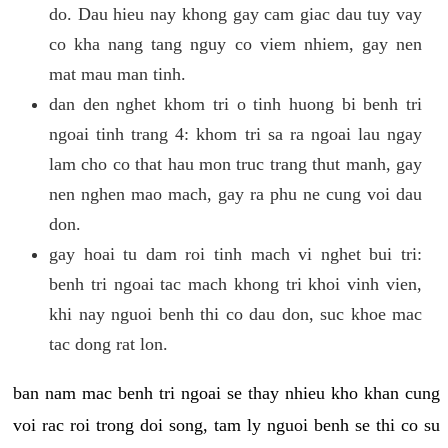
do. Dau hieu nay khong gay cam giac dau tuy vay
co kha nang tang nguy co viem nhiem, gay nen
mat mau man tinh.
dan den nghet khom tri o tinh huong bi benh tri
ngoai tinh trang 4: khom tri sa ra ngoai lau ngay
lam cho co that hau mon truc trang thut manh, gay
nen nghen mao mach, gay ra phu ne cung voi dau
don.
gay hoai tu dam roi tinh mach vi nghet bui tri:
benh tri ngoai tac mach khong tri khoi vinh vien,
khi nay nguoi benh thi co dau don, suc khoe mac
tac dong rat lon.
ban nam mac benh tri ngoai se thay nhieu kho khan cung
voi rac roi trong doi song, tam ly nguoi benh se thi co su