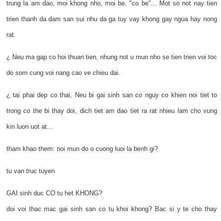
trung la am dao, moi khong nho, moi be, "co be"... Mot so not nay tien
trien thanh da dam san sui nhu da ga tuy vay khong gay ngua hay nong
rat.
¿ Neu ma gap co hoi thuan tien, nhung not u mun nho se tien trien voi toc
do som cung voi nang cao ve chieu dai.
¿ tai phai dep co thai, Neu bi gai sinh san co nguy co khien noi tiet to
trong co the bi thay doi, dich tiet am dao tiet ra rat nhieu lam cho vung
kin luon uot at...
tham khao them: noi mun do o cuong luoi la benh gi?
tu van truc tuyen
GAI sinh duc CO tu het KHONG?
doi voi thac mac gai sinh san co tu khoi khong? Bac si y te cho thay