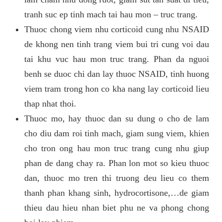
tranh suc ep tinh mach tai hau mon – truc trang.
Thuoc chong viem nhu corticoid cung nhu NSAID
de khong nen tinh trang viem bui tri cung voi dau
tai khu vuc hau mon truc trang. Phan da nguoi
benh se duoc chi dan lay thuoc NSAID, tinh huong
viem tram trong hon co kha nang lay corticoid lieu
thap nhat thoi.
Thuoc mo, hay thuoc dan su dung o cho de lam
cho diu dam roi tinh mach, giam sung viem, khien
cho tron ong hau mon truc trang cung nhu giup
phan de dang chay ra. Phan lon mot so kieu thuoc
dan, thuoc mo tren thi truong deu lieu co them
thanh phan khang sinh, hydrocortisone,…de giam
thieu dau hieu nhan biet phu ne va phong chong