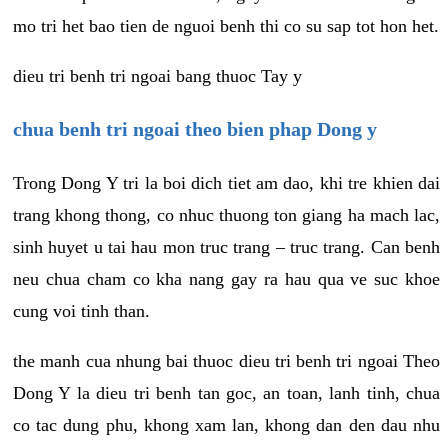
mo tri het bao tien de nguoi benh thi co su sap tot hon het.
dieu tri benh tri ngoai bang thuoc Tay y
chua benh tri ngoai theo bien phap Dong y
Trong Dong Y tri la boi dich tiet am dao, khi tre khien dai
trang khong thong, co nhuc thuong ton giang ha mach lac,
sinh huyet u tai hau mon truc trang – truc trang. Can benh
neu chua cham co kha nang gay ra hau qua ve suc khoe
cung voi tinh than.
the manh cua nhung bai thuoc dieu tri benh tri ngoai Theo
Dong Y la dieu tri benh tan goc, an toan, lanh tinh, chua
co tac dung phu, khong xam lan, khong dan den dau nhu