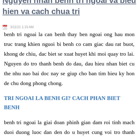
Nguyen nhan benh tri ngoai va bieu
hien va cach chua tri
3/11/21 1:15 AM
benh tri ngoai la can benh thay ben ngoai ong hau mon
truc trang khien nguoi bi benh co cam giac dau rat buot,
khong de chiu, dac biet se xuat huyet khi moi quay tro lai.
Nguyen do tro thanh benh do dau, dau hieu nhan biet cu
the nhu nao bai doc nay se giup cho ban tim hieu ky hon
de chu dong phong chong.
TRI NGOAI LA BENH GI? CACH PHAN BIET
BENH
benh tri ngoai la giai doan phinh gian dam roi tinh mach
duoi duong luoc dan den do u huyet cung voi tro thanh