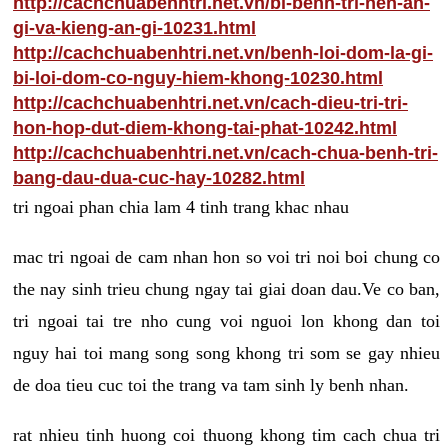
http://cachchuabenhtri.net.vn/bi-benh-tri-nen-an-
gi-va-kieng-an-gi-10231.html
http://cachchuabenhtri.net.vn/benh-loi-dom-la-gi-
bi-loi-dom-co-nguy-hiem-khong-10230.html
http://cachchuabenhtri.net.vn/cach-dieu-tri-tri-
hon-hop-dut-diem-khong-tai-phat-10242.html
http://cachchuabenhtri.net.vn/cach-chua-benh-tri-
bang-dau-dua-cuc-hay-10282.html
tri ngoai phan chia lam 4 tinh trang khac nhau
mac tri ngoai de cam nhan hon so voi tri noi boi chung co
the nay sinh trieu chung ngay tai giai doan dau.Ve co ban,
tri ngoai tai tre nho cung voi nguoi lon khong dan toi
nguy hai toi mang song song khong tri som se gay nhieu
de doa tieu cuc toi the trang va tam sinh ly benh nhan.
rat nhieu tinh huong coi thuong khong tim cach chua tri