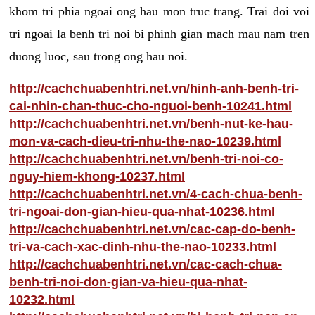
khom tri phia ngoai ong hau mon truc trang. Trai doi voi
tri ngoai la benh tri noi bi phinh gian mach mau nam tren
duong luoc, sau trong ong hau noi.
http://cachchuabenhtri.net.vn/hinh-anh-benh-tri-
cai-nhin-chan-thuc-cho-nguoi-benh-10241.html
http://cachchuabenhtri.net.vn/benh-nut-ke-hau-
mon-va-cach-dieu-tri-nhu-the-nao-10239.html
http://cachchuabenhtri.net.vn/benh-tri-noi-co-
nguy-hiem-khong-10237.html
http://cachchuabenhtri.net.vn/4-cach-chua-benh-
tri-ngoai-don-gian-hieu-qua-nhat-10236.html
http://cachchuabenhtri.net.vn/cac-cap-do-benh-
tri-va-cach-xac-dinh-nhu-the-nao-10233.html
http://cachchuabenhtri.net.vn/cac-cach-chua-
benh-tri-noi-don-gian-va-hieu-qua-nhat-
10232.html