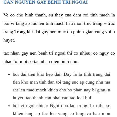
CAN NGUYEN GAY BENH TRI NGOAI
Ve co che hinh thanh, su thay cua dam roi tinh mach la
boi vi tang ap luc len tinh mach hau mon truc trang – truc
trang Trong khi dai gay nen muc do phinh gian cung voi u
huyet.
tac nhan gay nen benh tri ngoai thi co nhieu, co nguy co
nhac toi mot so tac nhan dien hinh nhu:
boi dai tien kho keo dai: Day la la tinh trang dai
tien kho man tinh dan toi tang suc ep cung nhu ma
sat len mao mach khien cho bo phan nay bi gian, u
huyet, tao thanh can phai cau tao loai bui.
boi vi ngoi nhieu: Ngoi qua lau trong 1 tu the se
khien tang ap luc len vung eo lung va hau mon