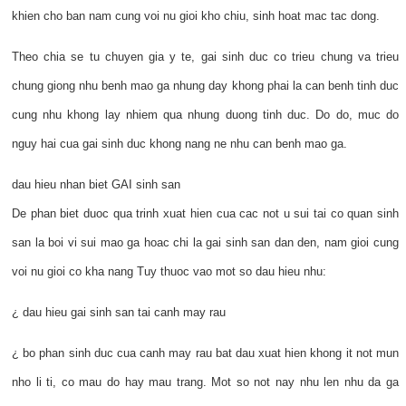
khien cho ban nam cung voi nu gioi kho chiu, sinh hoat mac tac dong.
Theo chia se tu chuyen gia y te, gai sinh duc co trieu chung va trieu
chung giong nhu benh mao ga nhung day khong phai la can benh tinh duc
cung nhu khong lay nhiem qua nhung duong tinh duc. Do do, muc do
nguy hai cua gai sinh duc khong nang ne nhu can benh mao ga.
dau hieu nhan biet GAI sinh san
De phan biet duoc qua trinh xuat hien cua cac not u sui tai co quan sinh
san la boi vi sui mao ga hoac chi la gai sinh san dan den, nam gioi cung
voi nu gioi co kha nang Tuy thuoc vao mot so dau hieu nhu:
¿ dau hieu gai sinh san tai canh may rau
¿ bo phan sinh duc cua canh may rau bat dau xuat hien khong it not mun
nho li ti, co mau do hay mau trang. Mot so not nay nhu len nhu da ga