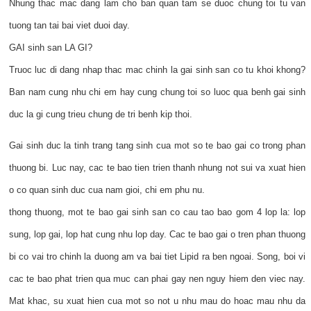
Nhung thac mac dang lam cho ban quan tam se duoc chung toi tu van
tuong tan tai bai viet duoi day.
GAI sinh san LA GI?
Truoc luc di dang nhap thac mac chinh la gai sinh san co tu khoi khong?
Ban nam cung nhu chi em hay cung chung toi so luoc qua benh gai sinh
duc la gi cung trieu chung de tri benh kip thoi.
Gai sinh duc la tinh trang tang sinh cua mot so te bao gai co trong phan
thuong bi. Luc nay, cac te bao tien trien thanh nhung not sui va xuat hien
o co quan sinh duc cua nam gioi, chi em phu nu.
thong thuong, mot te bao gai sinh san co cau tao bao gom 4 lop la: lop
sung, lop gai, lop hat cung nhu lop day. Cac te bao gai o tren phan thuong
bi co vai tro chinh la duong am va bai tiet Lipid ra ben ngoai. Song, boi vi
cac te bao phat trien qua muc can phai gay nen nguy hiem den viec nay.
Mat khac, su xuat hien cua mot so not u nhu mau do hoac mau nhu da