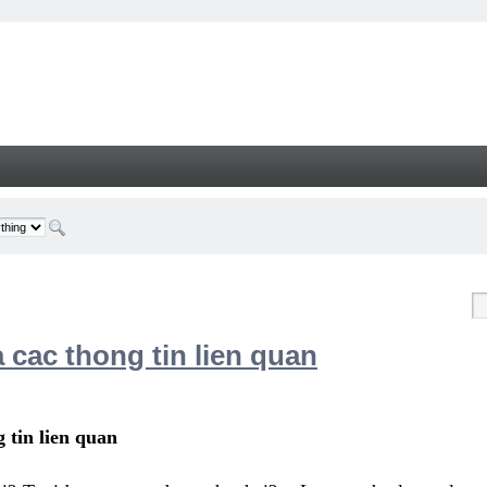
a cac thong tin lien quan
 tin lien quan