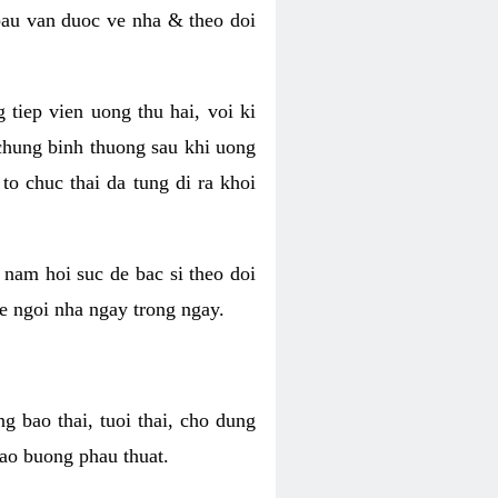
 bau van duoc ve nha & theo doi
tiep vien uong thu hai, voi ki
 chung binh thuong sau khi uong
to chuc thai da tung di ra khoi
 nam hoi suc de bac si theo doi
e ngoi nha ngay trong ngay.
g bao thai, tuoi thai, cho dung
vao buong phau thuat.