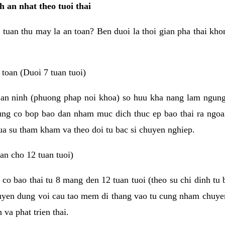
h an nhat theo tuoi thai
o tuan thu may la an toan? Ben duoi la thoi gian pha thai kh
 toan (Duoi 7 tuan tuoi)
 an ninh (phuong phap noi khoa) so huu kha nang lam ngung l
ung co bop bao dan nham muc dich thuc ep bao thai ra ngoai
ua su tham kham va theo doi tu bac si chuyen nghiep.
uan cho 12 tuan tuoi)
co bao thai tu 8 mang den 12 tuan tuoi (theo su chi dinh tu 
uyen dung voi cau tao mem di thang vao tu cung nham chuyen
va phat trien thai.