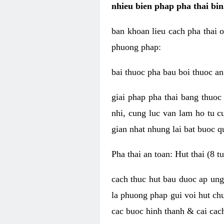
nhieu bien phap pha thai bin
ban khoan lieu cach pha thai 
phuong phap:
bai thuoc pha bau boi thuoc an
giai phap pha thai bang thuoc
nhi, cung luc van lam ho tu c
gian nhat nhung lai bat buoc q
Pha thai an toan: Hut thai (8 t
cach thuc hut bau duoc ap ung 
la phuong phap gui voi hut ch
cac buoc hinh thanh & cai cach 