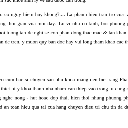
n suc khoe sinh ly ve sau duoc can trong.
u co nguy hiem hay khong?.... La phan nhieu tran tro cua r
ng thoi gian vua moi day. Tai vi nhu co kinh, boi phuong
 noi tuong tan de nghi se con phan dong thac mac & lan khan
an de tren, y muon quy ban doc hay vui long tham khao cac th
eo cum bac si chuyen san phu khoa mang den biet rang Pha
thiet bi y khoa thanh nha nham can thiep vao trong tu cung d
 nghe nong - hut hoac dop thai, hien thoi nhung phuong p
and an toan hieu qua tai cua hang chuyen dieu tri chu tin da