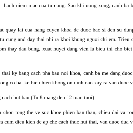
hoi thanh niem mac cua tu cung. Sau khi uong xong, canh ba
t quay lai cua hang cuyen khoa de duoc bac si den su dung 
 tu cung and day thai nhi ra khoi khung nguoi chi em. Trieu
m thay dau bung, xuat huyet dang vien la bieu thi cho biet 
i thai ky bang cach pha bau noi khoa, canh ba me dang duoc
ong co bat ke bieu hien khong on dinh nao xay ra van duoc v
g cach hut bau (Tu 8 mang den 12 tuan tuoi)
chon tong the ve suc khoe phien ban than, chieu dai va ron
a cum dieu kien de ap che cach thuc hut thai, van duoc dua 