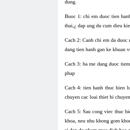
dung.
Buoc 1: chi em duoc tien han
thai,¿ dap ung du cum dieu ki
Cach 2: Canh chi em da duoc u
dang tien hanh gan ke khuan v
Cach 3: ba me dang duoc tiem 
phap
Cach 4: tien hanh thuc hien l
chuyen cac loai thiet bi chuye
Cach 5: Sau cong viec thuc hi
khoa, neu nhu khong gom khong