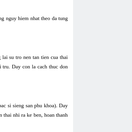
ong nguy hiem nhat theo da tung
ai su tro nen tan tien cua thai
 tru. Day con la cach thuc don
bac si sieng san phu khoa). Day
 thai nhi ra ke ben, hoan thanh