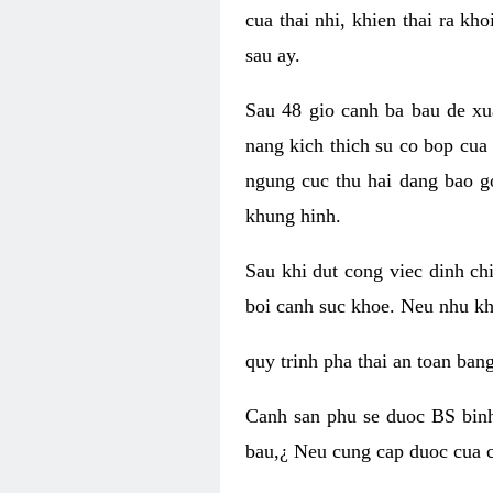
cua thai nhi, khien thai ra k
sau ay.
Sau 48 gio canh ba bau de xua
nang kich thich su co bop cua
ngung cuc thu hai dang bao go
khung hinh.
Sau khi dut cong viec dinh ch
boi canh suc khoe. Neu nhu kh
quy trinh pha thai an toan ban
Canh san phu se duoc BS binh 
bau,¿ Neu cung cap duoc cua c