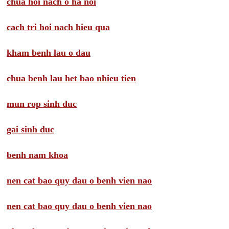
chua hoi nach o ha noi
cach tri hoi nach hieu qua
kham benh lau o dau
chua benh lau het bao nhieu tien
mun rop sinh duc
gai sinh duc
benh nam khoa
nen cat bao quy dau o benh vien nao
nen cat bao quy dau o benh vien nao