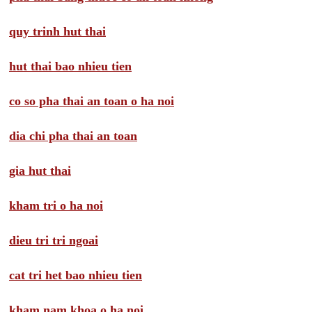
quy trinh hut thai
hut thai bao nhieu tien
co so pha thai an toan o ha noi
dia chi pha thai an toan
gia hut thai
kham tri o ha noi
dieu tri tri ngoai
cat tri het bao nhieu tien
kham nam khoa o ha noi