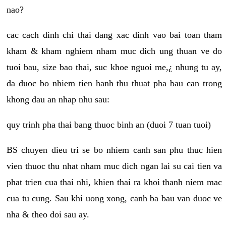
nao?
cac cach dinh chi thai dang xac dinh vao bai toan tham
kham & kham nghiem nham muc dich ung thuan ve do
tuoi bau, size bao thai, suc khoe nguoi me,¿ nhung tu ay,
da duoc bo nhiem tien hanh thu thuat pha bau can trong
khong dau an nhap nhu sau:
quy trinh pha thai bang thuoc binh an (duoi 7 tuan tuoi)
BS chuyen dieu tri se bo nhiem canh san phu thuc hien
vien thuoc thu nhat nham muc dich ngan lai su cai tien va
phat trien cua thai nhi, khien thai ra khoi thanh niem mac
cua tu cung. Sau khi uong xong, canh ba bau van duoc ve
nha & theo doi sau ay.