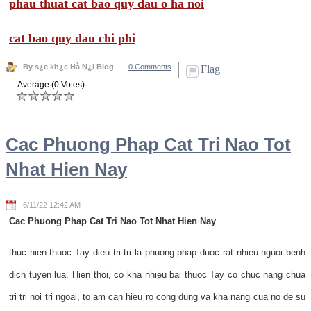
phau thuat cat bao quy dau o ha noi
cat bao quy dau chi phi
By s¿c kh¿e Hà N¿i Blog
0 Comments
Flag
Average (0 Votes)
Cac Phuong Phap Cat Tri Nao Tot
Nhat Hien Nay
6/11/22 12:42 AM
Cac Phuong Phap Cat Tri Nao Tot Nhat Hien Nay
thuc hien thuoc Tay dieu tri tri la phuong phap duoc rat nhieu nguoi benh
dich tuyen lua. Hien thoi, co kha nhieu bai thuoc Tay co chuc nang chua
tri tri noi tri ngoai, to am can hieu ro cong dung va kha nang cua no de su