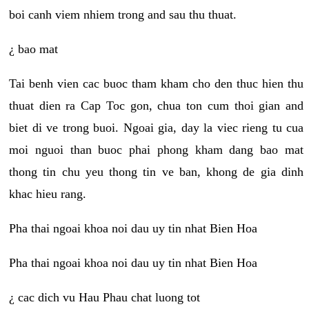
boi canh viem nhiem trong and sau thu thuat.
¿ bao mat
Tai benh vien cac buoc tham kham cho den thuc hien thu
thuat dien ra Cap Toc gon, chua ton cum thoi gian and
biet di ve trong buoi. Ngoai gia, day la viec rieng tu cua
moi nguoi than buoc phai phong kham dang bao mat
thong tin chu yeu thong tin ve ban, khong de gia dinh
khac hieu rang.
Pha thai ngoai khoa noi dau uy tin nhat Bien Hoa
Pha thai ngoai khoa noi dau uy tin nhat Bien Hoa
¿ cac dich vu Hau Phau chat luong tot