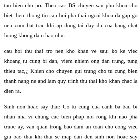
tau hieu cho no. Theo cac BS chuyen san phu khoa cho
biet them thong tin cau hoi pha thai ngoai khoa da gap go
nen cum bat trac khi ap dung tai day du cua hang chat
luong khong dam bao nhu:
cau hoi thu thai tro nen kho khan ve sau: ko ke viec
khoang tu cung bi dan, viem nhiem ong dan trung, tung
thieu tac,¿ Khien cho chuyen gui trung cho tu cung bien
thanh nang ne and lam quy trinh thu thai kho khan chac la
dien ra.
Sinh non hoac say thai: Co tu cung cua canh ba bau bi
nhan nha vi chung cac bien phap noi rong khi nao pha
truoc ay, van quan trong bao dam an toan cho cong viec
giu bao thai khi thai se map dan den sinh non hoac say