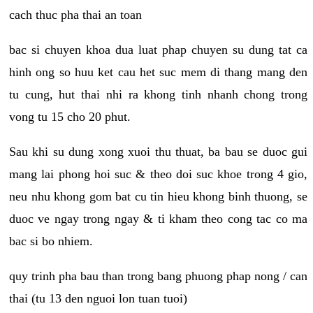
cach thuc pha thai an toan
bac si chuyen khoa dua luat phap chuyen su dung tat ca
hinh ong so huu ket cau het suc mem di thang mang den
tu cung, hut thai nhi ra khong tinh nhanh chong trong
vong tu 15 cho 20 phut.
Sau khi su dung xong xuoi thu thuat, ba bau se duoc gui
mang lai phong hoi suc & theo doi suc khoe trong 4 gio,
neu nhu khong gom bat cu tin hieu khong binh thuong, se
duoc ve ngay trong ngay & ti kham theo cong tac co ma
bac si bo nhiem.
quy trinh pha bau than trong bang phuong phap nong / can
thai (tu 13 den nguoi lon tuan tuoi)