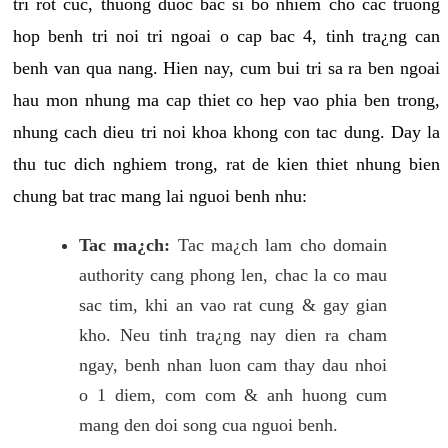
tri rot cuc, thuong duoc bac si bo nhiem cho cac truong
hop benh tri noi tri ngoai o cap bac 4, tinh tra¿ng can
benh van qua nang. Hien nay, cum bui tri sa ra ben ngoai
hau mon nhung ma cap thiet co hep vao phia ben trong,
nhung cach dieu tri noi khoa khong con tac dung. Day la
thu tuc dich nghiem trong, rat de kien thiet nhung bien
chung bat trac mang lai nguoi benh nhu:
Tac ma¿ch:
Tac ma¿ch lam cho domain
authority cang phong len, chac la co mau
sac tim, khi an vao rat cung & gay gian
kho. Neu tinh tra¿ng nay dien ra cham
ngay, benh nhan luon cam thay dau nhoi
o 1 diem, com com & anh huong cum
mang den doi song cua nguoi benh.