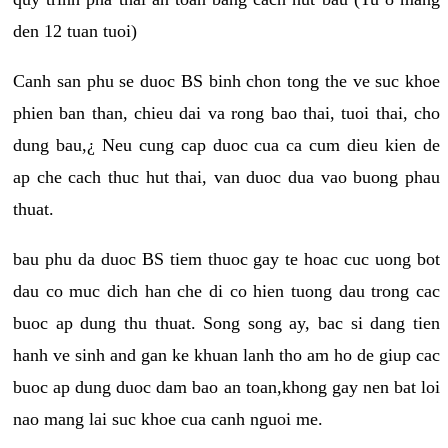
den 12 tuan tuoi)
Canh san phu se duoc BS binh chon tong the ve suc khoe
phien ban than, chieu dai va rong bao thai, tuoi thai, cho
dung bau,¿ Neu cung cap duoc cua ca cum dieu kien de
ap che cach thuc hut thai, van duoc dua vao buong phau
thuat.
bau phu da duoc BS tiem thuoc gay te hoac cuc uong bot
dau co muc dich han che di co hien tuong dau trong cac
buoc ap dung thu thuat. Song song ay, bac si dang tien
hanh ve sinh and gan ke khuan lanh tho am ho de giup cac
buoc ap dung duoc dam bao an toan,khong gay nen bat loi
nao mang lai suc khoe cua canh nguoi me.