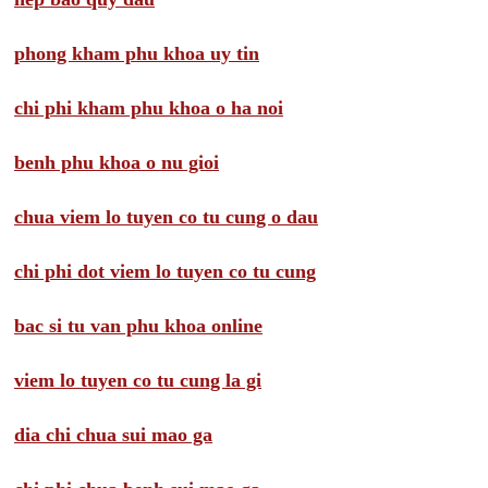
phong kham phu khoa uy tin
chi phi kham phu khoa o ha noi
benh phu khoa o nu gioi
chua viem lo tuyen co tu cung o dau
chi phi dot viem lo tuyen co tu cung
bac si tu van phu khoa online
viem lo tuyen co tu cung la gi
dia chi chua sui mao ga