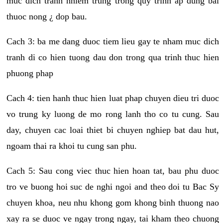
muc dich tranh nhiem trung trong quy trinh ap dung bai
thuoc nong ¿ dop bau.
Cach 3: ba me dang duoc tiem lieu gay te nham muc dich
tranh di co hien tuong dau don trong qua trinh thuc hien
phuong phap
Cach 4: tien hanh thuc hien luat phap chuyen dieu tri duoc
vo trung ky luong de mo rong lanh tho co tu cung. Sau
day, chuyen cac loai thiet bi chuyen nghiep bat dau hut,
ngoam thai ra khoi tu cung san phu.
Cach 5: Sau cong viec thuc hien hoan tat, bau phu duoc
tro ve buong hoi suc de nghi ngoi and theo doi tu Bac Sy
chuyen khoa, neu nhu khong gom khong binh thuong nao
xay ra se duoc ve ngay trong ngay, tai kham theo chuong