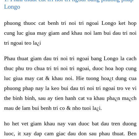
Longo
phuong thuoc cat benh tri noi tri ngoai Longo ket hop
cung luc giua may giam and khau noi lam bui dau tri noi
tri ngoai teo la¿i
Phau thuat giam dau tri noi tri ngoai bang Longo la cach
thuc phu tro chua tri tri noi tri ngoai, duoc hoa hop cung
luc giua may cat & khau noi. Hie tuong hoa¿t dung cua
phuong phap nay la keo bui dau tri noi tri ngoai tro ve vi
the binh binh, sau ay tien hanh cat va khau pha¿n ma¿ch
mau de lam bui benh tri co & nho tuoi la¿i.
ho het vet giam khau nay van duoc bat dau tren duong
luoc, it xay dap cam giac dau don sau phau thuat. Ben