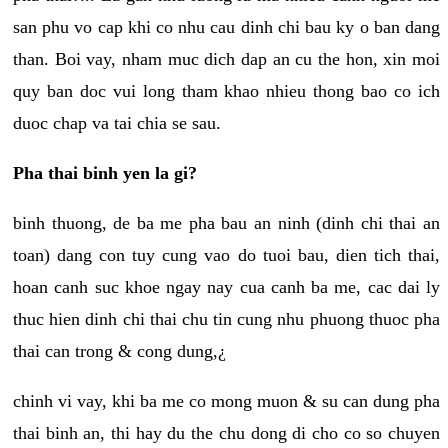
san phu vo cap khi co nhu cau dinh chi bau ky o ban dang
than. Boi vay, nham muc dich dap an cu the hon, xin moi
quy ban doc vui long tham khao nhieu thong bao co ich
duoc chap va tai chia se sau.
Pha thai binh yen la gi?
binh thuong, de ba me pha bau an ninh (dinh chi thai an
toan) dang con tuy cung vao do tuoi bau, dien tich thai,
hoan canh suc khoe ngay nay cua canh ba me, cac dai ly
thuc hien dinh chi thai chu tin cung nhu phuong thuoc pha
thai can trong & cong dung,¿
chinh vi vay, khi ba me co mong muon & su can dung pha
thai binh an, thi hay du the chu dong di cho co so chuyen