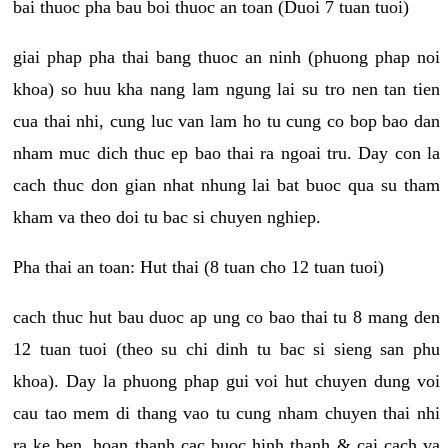
bai thuoc pha bau boi thuoc an toan (Duoi 7 tuan tuoi)
giai phap pha thai bang thuoc an ninh (phuong phap noi
khoa) so huu kha nang lam ngung lai su tro nen tan tien
cua thai nhi, cung luc van lam ho tu cung co bop bao dan
nham muc dich thuc ep bao thai ra ngoai tru. Day con la
cach thuc don gian nhat nhung lai bat buoc qua su tham
kham va theo doi tu bac si chuyen nghiep.
Pha thai an toan: Hut thai (8 tuan cho 12 tuan tuoi)
cach thuc hut bau duoc ap ung co bao thai tu 8 mang den
12 tuan tuoi (theo su chi dinh tu bac si sieng san phu
khoa). Day la phuong phap gui voi hut chuyen dung voi
cau tao mem di thang vao tu cung nham chuyen thai nhi
ra ke ben, hoan thanh cac buoc hinh thanh & cai cach va