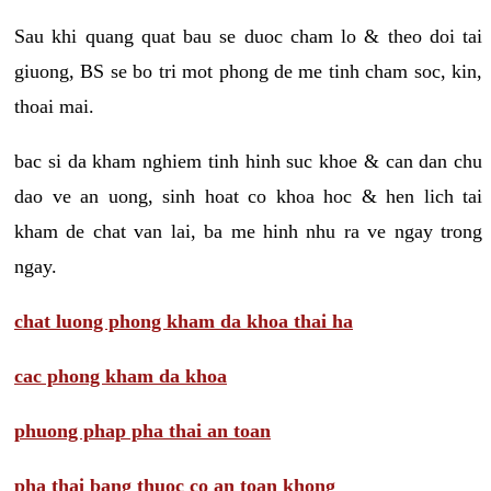
Sau khi quang quat bau se duoc cham lo & theo doi tai
giuong, BS se bo tri mot phong de me tinh cham soc, kin,
thoai mai.
bac si da kham nghiem tinh hinh suc khoe & can dan chu
dao ve an uong, sinh hoat co khoa hoc & hen lich tai
kham de chat van lai, ba me hinh nhu ra ve ngay trong
ngay.
chat luong phong kham da khoa thai ha
cac phong kham da khoa
phuong phap pha thai an toan
pha thai bang thuoc co an toan khong