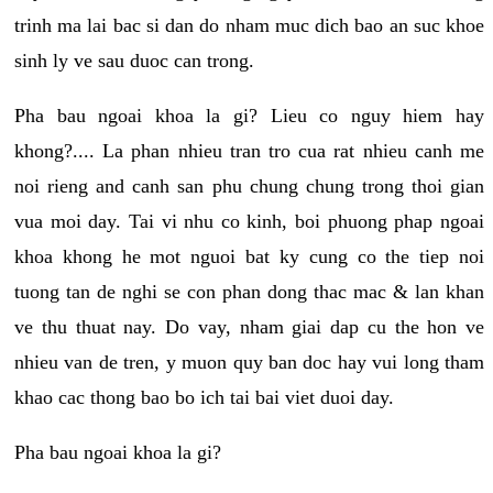
trinh ma lai bac si dan do nham muc dich bao an suc khoe
sinh ly ve sau duoc can trong.
Pha bau ngoai khoa la gi? Lieu co nguy hiem hay
khong?.... La phan nhieu tran tro cua rat nhieu canh me
noi rieng and canh san phu chung chung trong thoi gian
vua moi day. Tai vi nhu co kinh, boi phuong phap ngoai
khoa khong he mot nguoi bat ky cung co the tiep noi
tuong tan de nghi se con phan dong thac mac & lan khan
ve thu thuat nay. Do vay, nham giai dap cu the hon ve
nhieu van de tren, y muon quy ban doc hay vui long tham
khao cac thong bao bo ich tai bai viet duoi day.
Pha bau ngoai khoa la gi?