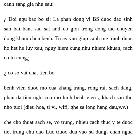
canh sang gia nhu sau:
¿ Doi ngu bac bo si: La phan dong vi BS duoc dao sinh
san bai ban, sau sat and co gioi trong cong tac chuyen
dong kham chua benh. Tu ay van giup canh me tranh duoc
ho het he luy xau, nguy hiem cung nhu nhiem khuan, rach
co tu cung¿
¿ co so vat chat tien bo
benh vien duoc mo cua khang trang, rong rai, sach dang,
phan da tien nghi cua mo hinh benh vien ¿ khach san thu
nho tuoi (dieu hoa, ti vi, wifi, ghe sa long hang dau,v.v.)
che cho thuat sach se, vo trung, nhieu cach thuc y te duoc
tiet trung chu dao Luc truoc dua vao su dung, chan ngua