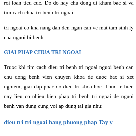
roi loan tieu cuc. Do do hay chu dong di kham bac si va
tim cach chua tri benh tri ngoai.
tri ngoai co kha nang dan den ngan can ve mat tam sinh ly
cua nguoi bi benh
GIAI PHAP CHUA TRI NGOAI
Truoc khi tim cach dieu tri benh tri ngoai nguoi benh can
chu dong benh vien chuyen khoa de duoc bac si xet
nghiem, giai dap phac do dieu tri khoa hoc. Thuc te hien
nay lieu co nhieu bien phap tri benh tri ngoai de nguoi
benh van dung cung voi ap dung tai gia nhu:
dieu tri tri ngoai bang phuong phap Tay y