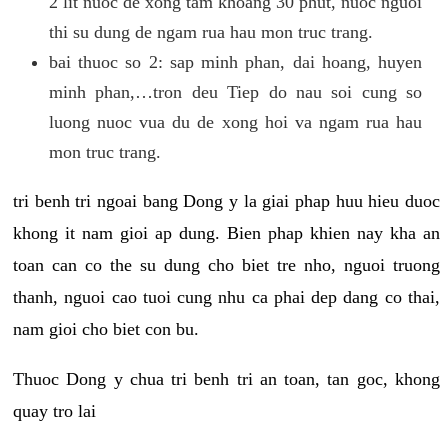
2 lit nuoc de xong tam khoang 30 phut, nuoc nguoi
thi su dung de ngam rua hau mon truc trang.
bai thuoc so 2: sap minh phan, dai hoang, huyen
minh phan,…tron deu Tiep do nau soi cung so
luong nuoc vua du de xong hoi va ngam rua hau
mon truc trang.
tri benh tri ngoai bang Dong y la giai phap huu hieu duoc
khong it nam gioi ap dung. Bien phap khien nay kha an
toan can co the su dung cho biet tre nho, nguoi truong
thanh, nguoi cao tuoi cung nhu ca phai dep dang co thai,
nam gioi cho biet con bu.
Thuoc Dong y chua tri benh tri an toan, tan goc, khong
quay tro lai