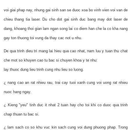
voi giai phap nay, nhung gai sinh san se duoc xoa bo vinh vien voi van de
chieu thang tia laser. Du cho dot gai sinh duc bang may dot laser de
dang, khoang thoi gian lam ngan song lai co diem han che la co kha nang
gay ton thuong toi vung da thay cac not u nhu.
De qua trinh dieu tri mang lai hieu qua cao nhat, nam luu y tuan thu chat
che mot so khuyen cao tu bac si chuyen khoa y te nhu:
lay thuoc dung lieu trinh cung nhu lieu so luong.
¿ nang cao an rat nhieu rau, trai cay tuoi xanh cung voi uong rat nhieu
nuoc hang ngay.
¿ Kieng "yeu" tinh duc it nhat 2 tuan hay cho toi khi co duoc qua trinh
chap thuan tu bac si.
¿ lam sach co so khu vuc kin sach cung voi dung phuong phap. Trong