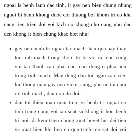
ngoai la benh lanh dac tinh, it gay nen bien chung nhung
nguoi bi benh khong duoc coi thuong boi khom tri co kha
nang tien trien doi voi kich co khong nho cung nhu dan
den khong it bien chung khac biet nhu:
gay nen benh tri ngoai tac mach: hau qua nay thay
luc tinh mach trong khom tri bi vo, ra mau cung
voi tao thanh can phai cuc mau dong o phia ben
trong tinh mach. Mau dong dan toi ngan can viec
luu thong mau gay nen viem, sung, phu ne tai dam
roi tinh mach, dau don du doi.
dan toi thieu mau man tinh: vi benh tri ngoai co
tinh trang cung voi tan suat sa khong it hon benh
tri noi, di kem trieu chung xuat huyet luc dai tien
va xuat hien khi lieu co qua trinh ma sat doi voi