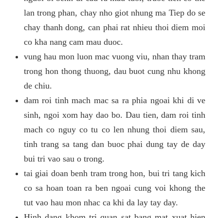
lan trong phan, chay nho giot nhung ma Tiep do se
chay thanh dong, can phai rat nhieu thoi diem moi
co kha nang cam mau duoc.
vung hau mon luon mac vuong viu, nhan thay tram
trong hon thong thuong, dau buot cung nhu khong
de chiu.
dam roi tinh mach mac sa ra phia ngoai khi di ve
sinh, ngoi xom hay dao bo. Dau tien, dam roi tinh
mach co nguy co tu co len nhung thoi diem sau,
tinh trang sa tang dan buoc phai dung tay de day
bui tri vao sau o trong.
tai giai doan benh tram trong hon, bui tri tang kich
co sa hoan toan ra ben ngoai cung voi khong the
tut vao hau mon nhac ca khi da lay tay day.
Hinh dang khom tri quan sat bang mat xuat hien