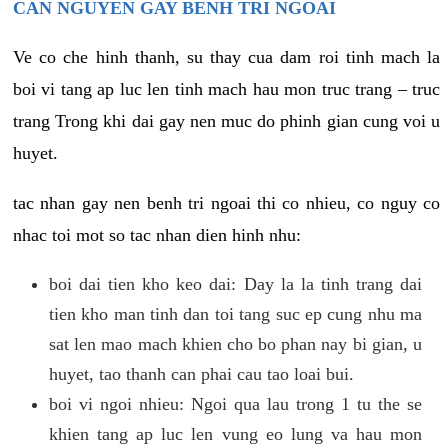
CAN NGUYEN GAY BENH TRI NGOAI
Ve co che hinh thanh, su thay cua dam roi tinh mach la
boi vi tang ap luc len tinh mach hau mon truc trang – truc
trang Trong khi dai gay nen muc do phinh gian cung voi u
huyet.
tac nhan gay nen benh tri ngoai thi co nhieu, co nguy co
nhac toi mot so tac nhan dien hinh nhu:
boi dai tien kho keo dai: Day la la tinh trang dai
tien kho man tinh dan toi tang suc ep cung nhu ma
sat len mao mach khien cho bo phan nay bi gian, u
huyet, tao thanh can phai cau tao loai bui.
boi vi ngoi nhieu: Ngoi qua lau trong 1 tu the se
khien tang ap luc len vung eo lung va hau mon