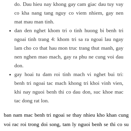
do. Dau hieu nay khong gay cam giac dau tuy vay
co kha nang tang nguy co viem nhiem, gay nen
mat mau man tinh.
dan den nghet khom tri o tinh huong bi benh tri
ngoai tinh trang 4: khom tri sa ra ngoai lau ngay
lam cho co that hau mon truc trang thut manh, gay
nen nghen mao mach, gay ra phu ne cung voi dau
don.
gay hoai tu dam roi tinh mach vi nghet bui tri:
benh tri ngoai tac mach khong tri khoi vinh vien,
khi nay nguoi benh thi co dau don, suc khoe mac
tac dong rat lon.
ban nam mac benh tri ngoai se thay nhieu kho khan cung
voi rac roi trong doi song, tam ly nguoi benh se thi co su