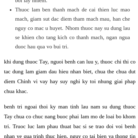
boi lay nhiem.
Thuoc lam ben thanh mach de cai thien luc mao
mach, giam sut dac diem tham mach mau, han che
nguy co mac u huyet. Nhom thuoc nay su dung lau
se khien cho tang kich co thanh mach, ngan ngua
duoc hau qua vo bui tri.
khi dung thuoc Tay, nguoi benh can luu y, thuoc chi thi co
tac dung lam giam dau hieu nhan biet, chua the chua dut
diem Chinh vi vay hay suy nghi ky toi nhung giai phap
chua khac.
benh tri ngoai thoi ky man tinh lau nam su dung thuoc
Tay chua co chuc nang buoc phai lam mo de loai bo khom
tri. Truoc luc lam phau thuat bac si se trao doi voi benh
nhan ve qua trinh thuc hien, nguy co tai bien va thong tin