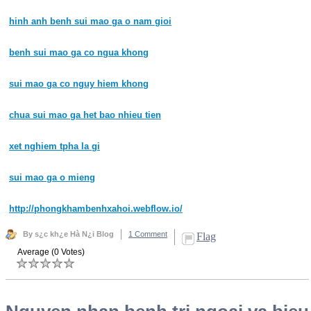
hinh anh benh sui mao ga o nam gioi
benh sui mao ga co ngua khong
sui mao ga co nguy hiem khong
chua sui mao ga het bao nhieu tien
xet nghiem tpha la gi
sui mao ga o mieng
http://phongkhambenhxahoi.webflow.io/
By s¿c kh¿e Hà N¿i Blog
1 Comment
Flag
Average (0 Votes)