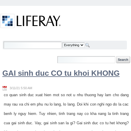
Skip to Content
Welcome
GAI sinh duc CO tu khoi KHONG
3/11/21 5:50 AM
co quan sinh duc xuat hien mot so not u nhu thuong hay lam cho dang
may rau va chi em phu nu lo lang, lo lang. Doi khi con nghi ngo do la cac
benh ly nguy hiem. Tuy nhien, tinh trang nay co kha nang la tinh trang
cua gai sinh duc. Vay, gai sinh san la gi? Gai sinh duc co tu het khong?