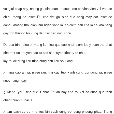
voi giai phap nay, nhung gai sinh san se duoc xoa bo vinh vien voi van de
chieu thang tia laser. Du cho dot gai sinh duc bang may dot laser de
dang, khoang thoi gian lam ngan song lai co diem han che la co kha nang
gay ton thuong toi vung da thay cac not u nhu.
De qua trinh dieu tri mang lai hieu qua cao nhat, nam luu y tuan thu chat
che mot so khuyen cao tu bac si chuyen khoa y te nhu:
lay thuoc dung lieu trinh cung nhu lieu so luong.
¿ nang cao an rat nhieu rau, trai cay tuoi xanh cung voi uong rat nhieu
nuoc hang ngay.
¿ Kieng "yeu" tinh duc it nhat 2 tuan hay cho toi khi co duoc qua trinh
chap thuan tu bac si.
¿ lam sach co so khu vuc kin sach cung voi dung phuong phap. Trong