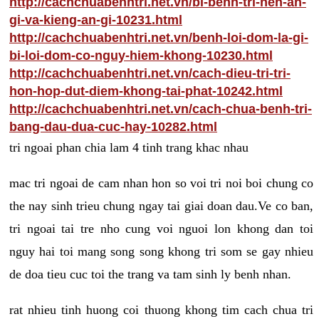
http://cachchuabenhtri.net.vn/bi-benh-tri-nen-an-
gi-va-kieng-an-gi-10231.html
http://cachchuabenhtri.net.vn/benh-loi-dom-la-gi-
bi-loi-dom-co-nguy-hiem-khong-10230.html
http://cachchuabenhtri.net.vn/cach-dieu-tri-tri-
hon-hop-dut-diem-khong-tai-phat-10242.html
http://cachchuabenhtri.net.vn/cach-chua-benh-tri-
bang-dau-dua-cuc-hay-10282.html
tri ngoai phan chia lam 4 tinh trang khac nhau
mac tri ngoai de cam nhan hon so voi tri noi boi chung co
the nay sinh trieu chung ngay tai giai doan dau.Ve co ban,
tri ngoai tai tre nho cung voi nguoi lon khong dan toi
nguy hai toi mang song song khong tri som se gay nhieu
de doa tieu cuc toi the trang va tam sinh ly benh nhan.
rat nhieu tinh huong coi thuong khong tim cach chua tri