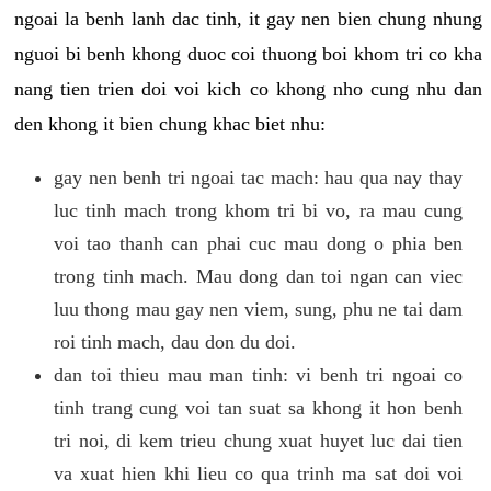
ngoai la benh lanh dac tinh, it gay nen bien chung nhung
nguoi bi benh khong duoc coi thuong boi khom tri co kha
nang tien trien doi voi kich co khong nho cung nhu dan
den khong it bien chung khac biet nhu:
gay nen benh tri ngoai tac mach: hau qua nay thay
luc tinh mach trong khom tri bi vo, ra mau cung
voi tao thanh can phai cuc mau dong o phia ben
trong tinh mach. Mau dong dan toi ngan can viec
luu thong mau gay nen viem, sung, phu ne tai dam
roi tinh mach, dau don du doi.
dan toi thieu mau man tinh: vi benh tri ngoai co
tinh trang cung voi tan suat sa khong it hon benh
tri noi, di kem trieu chung xuat huyet luc dai tien
va xuat hien khi lieu co qua trinh ma sat doi voi