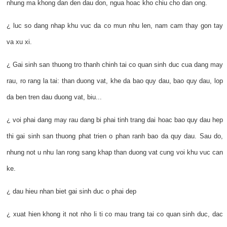
nhung ma khong dan den dau don, ngua hoac kho chiu cho dan ong.
¿ luc so dang nhap khu vuc da co mun nhu len, nam cam thay gon tay
va xu xi.
¿ Gai sinh san thuong tro thanh chinh tai co quan sinh duc cua dang may
rau, ro rang la tai: than duong vat, khe da bao quy dau, bao quy dau, lop
da ben tren dau duong vat, biu...
¿ voi phai dang may rau dang bi phai tinh trang dai hoac bao quy dau hep
thi gai sinh san thuong phat trien o phan ranh bao da quy dau. Sau do,
nhung not u nhu lan rong sang khap than duong vat cung voi khu vuc can
ke.
¿ dau hieu nhan biet gai sinh duc o phai dep
¿ xuat hien khong it not nho li ti co mau trang tai co quan sinh duc, dac