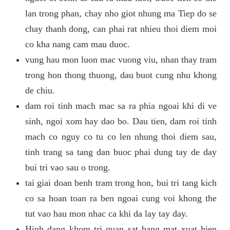
lan trong phan, chay nho giot nhung ma Tiep do se
chay thanh dong, can phai rat nhieu thoi diem moi
co kha nang cam mau duoc.
vung hau mon luon mac vuong viu, nhan thay tram
trong hon thong thuong, dau buot cung nhu khong
de chiu.
dam roi tinh mach mac sa ra phia ngoai khi di ve
sinh, ngoi xom hay dao bo. Dau tien, dam roi tinh
mach co nguy co tu co len nhung thoi diem sau,
tinh trang sa tang dan buoc phai dung tay de day
bui tri vao sau o trong.
tai giai doan benh tram trong hon, bui tri tang kich
co sa hoan toan ra ben ngoai cung voi khong the
tut vao hau mon nhac ca khi da lay tay day.
Hinh dang khom tri quan sat bang mat xuat hien