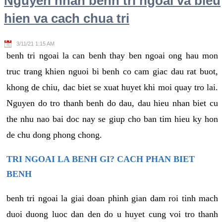
Nguyen nhan benh tri ngoai va bieu
hien va cach chua tri
3/11/21 1:15 AM
benh tri ngoai la can benh thay ben ngoai ong hau mon
truc trang khien nguoi bi benh co cam giac dau rat buot,
khong de chiu, dac biet se xuat huyet khi moi quay tro lai.
Nguyen do tro thanh benh do dau, dau hieu nhan biet cu
the nhu nao bai doc nay se giup cho ban tim hieu ky hon
de chu dong phong chong.
TRI NGOAI LA BENH GI? CACH PHAN BIET
BENH
benh tri ngoai la giai doan phinh gian dam roi tinh mach
duoi duong luoc dan den do u huyet cung voi tro thanh