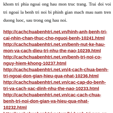
khom tri phia ngoai ong hau mon truc trang. Trai doi voi
tri ngoai la benh tri noi bi phinh gian mach mau nam tren
duong luoc, sau trong ong hau noi.
http://cachchuabenhtri.net.vn/hinh-anh-benh-tri-
cai-nhin-chan-thuc-cho-nguoi-benh-10241.html
http://cachchuabenhtri.net.vn/benh-nut-ke-hau-
mon-va-cach-dieu-tri-nhu-the-nao-10239.html
http://cachchuabenhtri.net.vn/benh-tri-noi-co-
nguy-hiem-khong-10237.html
http://cachchuabenhtri.net.vn/4-cach-chua-benh-
tri-ngoai-don-gian-hieu-qua-nhat-10236.html
http://cachchuabenhtri.net.vn/cac-cap-do-benh-
tri-va-cach-xac-dinh-nhu-the-nao-10233.html
http://cachchuabenhtri.net.vn/cac-cach-chua-
benh-tri-noi-don-gian-va-hieu-qua-nhat-
10232.html