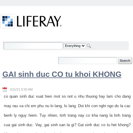
Skip to Content
Welcome
GAI sinh duc CO tu khoi KHONG
3/11/21 5:50 AM
co quan sinh duc xuat hien mot so not u nhu thuong hay lam cho dang
may rau va chi em phu nu lo lang, lo lang. Doi khi con nghi ngo do la cac
benh ly nguy hiem. Tuy nhien, tinh trang nay co kha nang la tinh trang
cua gai sinh duc. Vay, gai sinh san la gi? Gai sinh duc co tu het khong?