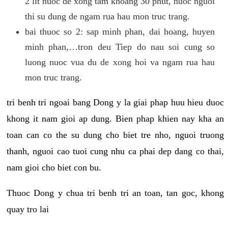
2 lit nuoc de xong tam khoang 30 phut, nuoc nguoi
thi su dung de ngam rua hau mon truc trang.
bai thuoc so 2: sap minh phan, dai hoang, huyen
minh phan,…tron deu Tiep do nau soi cung so
luong nuoc vua du de xong hoi va ngam rua hau
mon truc trang.
tri benh tri ngoai bang Dong y la giai phap huu hieu duoc
khong it nam gioi ap dung. Bien phap khien nay kha an
toan can co the su dung cho biet tre nho, nguoi truong
thanh, nguoi cao tuoi cung nhu ca phai dep dang co thai,
nam gioi cho biet con bu.
Thuoc Dong y chua tri benh tri an toan, tan goc, khong
quay tro lai