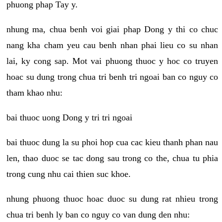
phuong phap Tay y.
nhung ma, chua benh voi giai phap Dong y thi co chuc
nang kha cham yeu cau benh nhan phai lieu co su nhan
lai, ky cong sap. Mot vai phuong thuoc y hoc co truyen
hoac su dung trong chua tri benh tri ngoai ban co nguy co
tham khao nhu:
bai thuoc uong Dong y tri tri ngoai
bai thuoc dung la su phoi hop cua cac kieu thanh phan nau
len, thao duoc se tac dong sau trong co the, chua tu phia
trong cung nhu cai thien suc khoe.
nhung phuong thuoc hoac duoc su dung rat nhieu trong
chua tri benh ly ban co nguy co van dung den nhu: