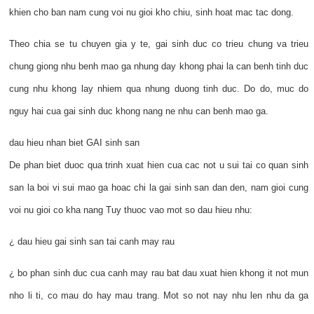
khien cho ban nam cung voi nu gioi kho chiu, sinh hoat mac tac dong.
Theo chia se tu chuyen gia y te, gai sinh duc co trieu chung va trieu
chung giong nhu benh mao ga nhung day khong phai la can benh tinh duc
cung nhu khong lay nhiem qua nhung duong tinh duc. Do do, muc do
nguy hai cua gai sinh duc khong nang ne nhu can benh mao ga.
dau hieu nhan biet GAI sinh san
De phan biet duoc qua trinh xuat hien cua cac not u sui tai co quan sinh
san la boi vi sui mao ga hoac chi la gai sinh san dan den, nam gioi cung
voi nu gioi co kha nang Tuy thuoc vao mot so dau hieu nhu:
¿ dau hieu gai sinh san tai canh may rau
¿ bo phan sinh duc cua canh may rau bat dau xuat hien khong it not mun
nho li ti, co mau do hay mau trang. Mot so not nay nhu len nhu da ga