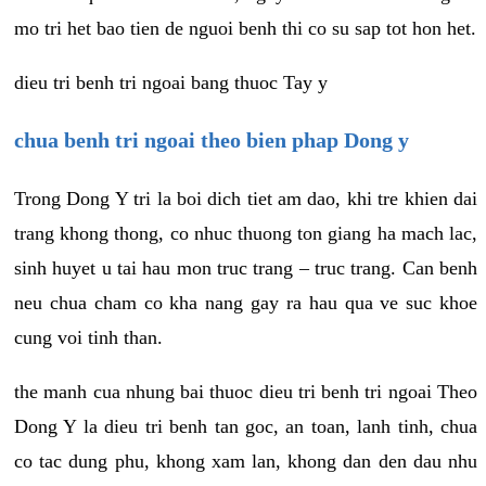
mo tri het bao tien de nguoi benh thi co su sap tot hon het.
dieu tri benh tri ngoai bang thuoc Tay y
chua benh tri ngoai theo bien phap Dong y
Trong Dong Y tri la boi dich tiet am dao, khi tre khien dai
trang khong thong, co nhuc thuong ton giang ha mach lac,
sinh huyet u tai hau mon truc trang – truc trang. Can benh
neu chua cham co kha nang gay ra hau qua ve suc khoe
cung voi tinh than.
the manh cua nhung bai thuoc dieu tri benh tri ngoai Theo
Dong Y la dieu tri benh tan goc, an toan, lanh tinh, chua
co tac dung phu, khong xam lan, khong dan den dau nhu