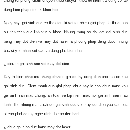
chong toi phong kham chuyen khoa chuyen khoa de kiem tra cung voi ap
dung bien phap dieu tri khoa hoc.
Ngay nay, gai sinh duc co the dieu tri voi rat nhieu giai phap, ki thuat nho
su tien trien cua linh vuc y khoa. Nhung trong so do, dot gai sinh duc
bang may dot dien va may dot laser la phuong phap dang duoc nhung
bac si y te nhan xet cao va dung pho bien nhat.
¿ dieu tri gai sinh san voi may dot dien
Day la bien phap ma nhung chuyen gia se lay dong dien cao tan de khu
gai sinh duc. Diem manh cua giai phap chua nay la cho chuc nang khu
gai sinh san mau chong, an toan va lop niem mac noi gai sinh san mau
lanh. The nhung ma, cach dot gai sinh duc voi may dot dien yeu cau bac
si can phai co tay nghe trinh do cao tien hanh.
¿ chua gai sinh duc bang may dot laser