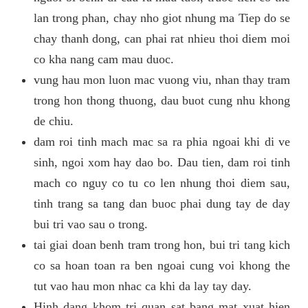
lan trong phan, chay nho giot nhung ma Tiep do se
chay thanh dong, can phai rat nhieu thoi diem moi
co kha nang cam mau duoc.
vung hau mon luon mac vuong viu, nhan thay tram
trong hon thong thuong, dau buot cung nhu khong
de chiu.
dam roi tinh mach mac sa ra phia ngoai khi di ve
sinh, ngoi xom hay dao bo. Dau tien, dam roi tinh
mach co nguy co tu co len nhung thoi diem sau,
tinh trang sa tang dan buoc phai dung tay de day
bui tri vao sau o trong.
tai giai doan benh tram trong hon, bui tri tang kich
co sa hoan toan ra ben ngoai cung voi khong the
tut vao hau mon nhac ca khi da lay tay day.
Hinh dang khom tri quan sat bang mat xuat hien