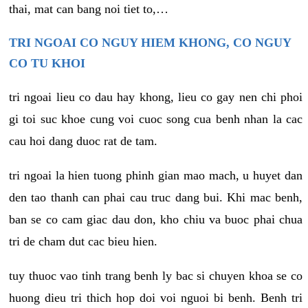
thai, mat can bang noi tiet to,…
TRI NGOAI CO NGUY HIEM KHONG, CO NGUY
CO TU KHOI
tri ngoai lieu co dau hay khong, lieu co gay nen chi phoi
gi toi suc khoe cung voi cuoc song cua benh nhan la cac
cau hoi dang duoc rat de tam.
tri ngoai la hien tuong phinh gian mao mach, u huyet dan
den tao thanh can phai cau truc dang bui. Khi mac benh,
ban se co cam giac dau don, kho chiu va buoc phai chua
tri de cham dut cac bieu hien.
tuy thuoc vao tinh trang benh ly bac si chuyen khoa se co
huong dieu tri thich hop doi voi nguoi bi benh. Benh tri