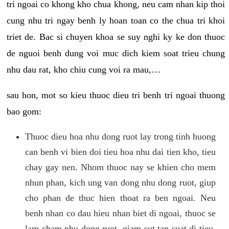
tri ngoai co khong kho chua khong, neu cam nhan kip thoi
cung nhu tri ngay benh ly hoan toan co the chua tri khoi
triet de. Bac si chuyen khoa se suy nghi ky ke don thuoc
de nguoi benh dung voi muc dich kiem soat trieu chung
nhu dau rat, kho chiu cung voi ra mau,…
sau hon, mot so kieu thuoc dieu tri benh tri ngoai thuong
bao gom:
Thuoc dieu hoa nhu dong ruot lay trong tinh huong
can benh vi bien doi tieu hoa nhu dai tien kho, tieu
chay gay nen. Nhom thuoc nay se khien cho mem
nhun phan, kich ung van dong nhu dong ruot, giup
cho phan de thuc hien thoat ra ben ngoai. Neu
benh nhan co dau hieu nhan biet di ngoai, thuoc se
lam cham nhu dong ruot, giam sut tan suat di tieu,