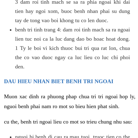
3 dam roi tinh mach se sa ra phia ngoai khi dai
tien hay ngoi xom, buoc benh nhan phai su dung
tay de tong vao boi khong tu co len duoc.
benh tri tinh trang 4: dam roi tinh mach sa ra ngoai
lien tuc noi ca la luc dang dao bo hoac hoat dong.
1 Ty le boi vi kich thuoc bui tri qua rat lon, chua
the co vao duoc ngay ca luc lieu co luc chi phoi
den.
DAU HIEU NHAN BIET BENH TRI NGOAI
Muon xac dinh ra phuong phap chua tri tri ngoai hop ly,
nguoi benh phai nam ro mot so bieu hien phat sinh.
cu the, benh tri ngoai lieu co mot so trieu chung nhu sau:
nguoi bi benh di cau ra mau tuoi, truoc tien co the