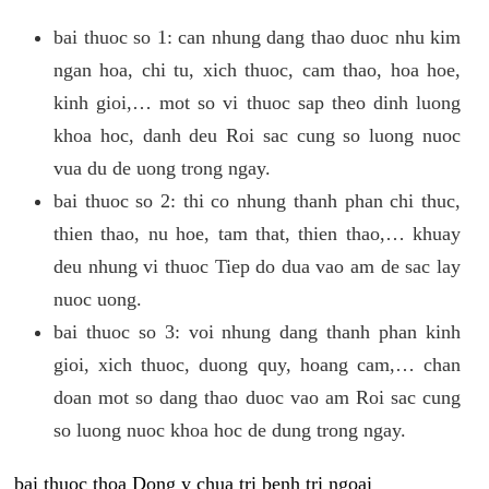
bai thuoc so 1: can nhung dang thao duoc nhu kim
ngan hoa, chi tu, xich thuoc, cam thao, hoa hoe,
kinh gioi,… mot so vi thuoc sap theo dinh luong
khoa hoc, danh deu Roi sac cung so luong nuoc
vua du de uong trong ngay.
bai thuoc so 2: thi co nhung thanh phan chi thuc,
thien thao, nu hoe, tam that, thien thao,… khuay
deu nhung vi thuoc Tiep do dua vao am de sac lay
nuoc uong.
bai thuoc so 3: voi nhung dang thanh phan kinh
gioi, xich thuoc, duong quy, hoang cam,… chan
doan mot so dang thao duoc vao am Roi sac cung
so luong nuoc khoa hoc de dung trong ngay.
bai thuoc thoa Dong y chua tri benh tri ngoai