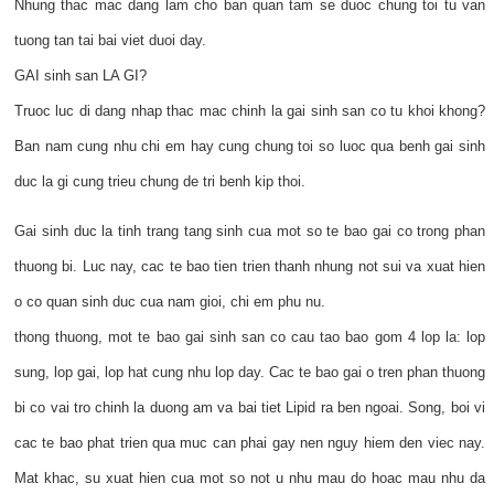
Nhung thac mac dang lam cho ban quan tam se duoc chung toi tu van
tuong tan tai bai viet duoi day.
GAI sinh san LA GI?
Truoc luc di dang nhap thac mac chinh la gai sinh san co tu khoi khong?
Ban nam cung nhu chi em hay cung chung toi so luoc qua benh gai sinh
duc la gi cung trieu chung de tri benh kip thoi.
Gai sinh duc la tinh trang tang sinh cua mot so te bao gai co trong phan
thuong bi. Luc nay, cac te bao tien trien thanh nhung not sui va xuat hien
o co quan sinh duc cua nam gioi, chi em phu nu.
thong thuong, mot te bao gai sinh san co cau tao bao gom 4 lop la: lop
sung, lop gai, lop hat cung nhu lop day. Cac te bao gai o tren phan thuong
bi co vai tro chinh la duong am va bai tiet Lipid ra ben ngoai. Song, boi vi
cac te bao phat trien qua muc can phai gay nen nguy hiem den viec nay.
Mat khac, su xuat hien cua mot so not u nhu mau do hoac mau nhu da