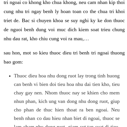
tri ngoai co khong kho chua khong, neu cam nhan kip thoi
cung nhu tri ngay benh ly hoan toan co the chua tri khoi
triet de. Bac si chuyen khoa se suy nghi ky ke don thuoc
de nguoi benh dung voi muc dich kiem soat trieu chung
nhu dau rat, kho chiu cung voi ra mau,…
sau hon, mot so kieu thuoc dieu tri benh tri ngoai thuong
bao gom:
Thuoc dieu hoa nhu dong ruot lay trong tinh huong
can benh vi bien doi tieu hoa nhu dai tien kho, tieu
chay gay nen. Nhom thuoc nay se khien cho mem
nhun phan, kich ung van dong nhu dong ruot, giup
cho phan de thuc hien thoat ra ben ngoai. Neu
benh nhan co dau hieu nhan biet di ngoai, thuoc se
lam cham nhu dong ruot, giam sut tan suat di tieu,