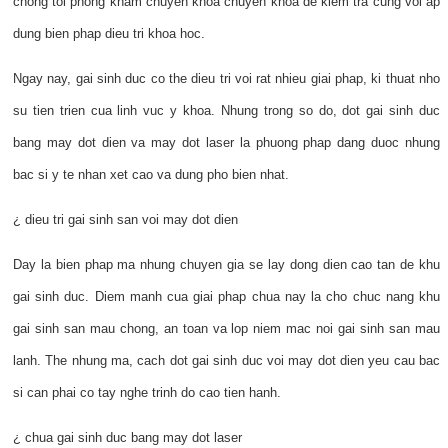
chong toi phong kham chuyen khoa chuyen khoa de kiem tra cung voi ap
dung bien phap dieu tri khoa hoc.
Ngay nay, gai sinh duc co the dieu tri voi rat nhieu giai phap, ki thuat nho
su tien trien cua linh vuc y khoa. Nhung trong so do, dot gai sinh duc
bang may dot dien va may dot laser la phuong phap dang duoc nhung
bac si y te nhan xet cao va dung pho bien nhat.
¿ dieu tri gai sinh san voi may dot dien
Day la bien phap ma nhung chuyen gia se lay dong dien cao tan de khu
gai sinh duc. Diem manh cua giai phap chua nay la cho chuc nang khu
gai sinh san mau chong, an toan va lop niem mac noi gai sinh san mau
lanh. The nhung ma, cach dot gai sinh duc voi may dot dien yeu cau bac
si can phai co tay nghe trinh do cao tien hanh.
¿ chua gai sinh duc bang may dot laser