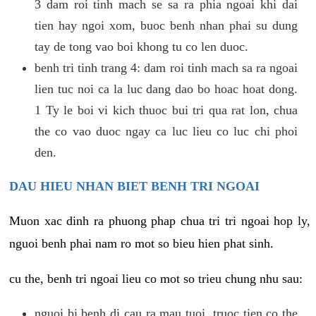
3 dam roi tinh mach se sa ra phia ngoai khi dai
tien hay ngoi xom, buoc benh nhan phai su dung
tay de tong vao boi khong tu co len duoc.
benh tri tinh trang 4: dam roi tinh mach sa ra ngoai
lien tuc noi ca la luc dang dao bo hoac hoat dong.
1 Ty le boi vi kich thuoc bui tri qua rat lon, chua
the co vao duoc ngay ca luc lieu co luc chi phoi
den.
DAU HIEU NHAN BIET BENH TRI NGOAI
Muon xac dinh ra phuong phap chua tri tri ngoai hop ly,
nguoi benh phai nam ro mot so bieu hien phat sinh.
cu the, benh tri ngoai lieu co mot so trieu chung nhu sau:
nguoi bi benh di cau ra mau tuoi, truoc tien co the