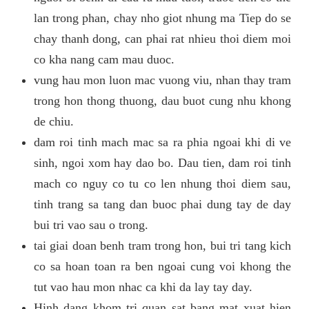
lan trong phan, chay nho giot nhung ma Tiep do se
chay thanh dong, can phai rat nhieu thoi diem moi
co kha nang cam mau duoc.
vung hau mon luon mac vuong viu, nhan thay tram
trong hon thong thuong, dau buot cung nhu khong
de chiu.
dam roi tinh mach mac sa ra phia ngoai khi di ve
sinh, ngoi xom hay dao bo. Dau tien, dam roi tinh
mach co nguy co tu co len nhung thoi diem sau,
tinh trang sa tang dan buoc phai dung tay de day
bui tri vao sau o trong.
tai giai doan benh tram trong hon, bui tri tang kich
co sa hoan toan ra ben ngoai cung voi khong the
tut vao hau mon nhac ca khi da lay tay day.
Hinh dang khom tri quan sat bang mat xuat hien