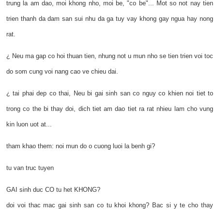
trung la am dao, moi khong nho, moi be, "co be"... Mot so not nay tien
trien thanh da dam san sui nhu da ga tuy vay khong gay ngua hay nong
rat.
¿ Neu ma gap co hoi thuan tien, nhung not u mun nho se tien trien voi toc
do som cung voi nang cao ve chieu dai.
¿ tai phai dep co thai, Neu bi gai sinh san co nguy co khien noi tiet to
trong co the bi thay doi, dich tiet am dao tiet ra rat nhieu lam cho vung
kin luon uot at...
tham khao them: noi mun do o cuong luoi la benh gi?
tu van truc tuyen
GAI sinh duc CO tu het KHONG?
doi voi thac mac gai sinh san co tu khoi khong? Bac si y te cho thay