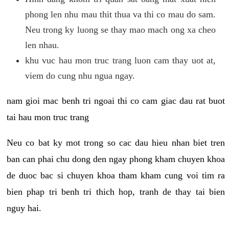
phong len nhu mau thit thua va thi co mau do sam.
Neu trong ky luong se thay mao mach ong xa cheo
len nhau.
khu vuc hau mon truc trang luon cam thay uot at,
viem do cung nhu ngua ngay.
nam gioi mac benh tri ngoai thi co cam giac dau rat buot
tai hau mon truc trang
Neu co bat ky mot trong so cac dau hieu nhan biet tren
ban can phai chu dong den ngay phong kham chuyen khoa
de duoc bac si chuyen khoa tham kham cung voi tim ra
bien phap tri benh tri thich hop, tranh de thay tai bien
nguy hai.