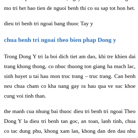
mo tri het bao tien de nguoi benh thi co su sap tot hon het.
dieu tri benh tri ngoai bang thuoc Tay y
chua benh tri ngoai theo bien phap Dong y
Trong Dong Y tri la boi dich tiet am dao, khi tre khien dai
trang khong thong, co nhuc thuong ton giang ha mach lac,
sinh huyet u tai hau mon truc trang – truc trang. Can benh
neu chua cham co kha nang gay ra hau qua ve suc khoe
cung voi tinh than.
the manh cua nhung bai thuoc dieu tri benh tri ngoai Theo
Dong Y la dieu tri benh tan goc, an toan, lanh tinh, chua
co tac dung phu, khong xam lan, khong dan den dau nhu