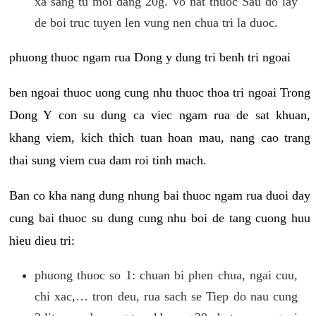
xa sang tu moi dang 20g. Vo nat thuoc Sau do lay
de boi truc tuyen len vung nen chua tri la duoc.
phuong thuoc ngam rua Dong y dung tri benh tri ngoai
ben ngoai thuoc uong cung nhu thuoc thoa tri ngoai Trong
Dong Y con su dung ca viec ngam rua de sat khuan,
khang viem, kich thich tuan hoan mau, nang cao trang
thai sung viem cua dam roi tinh mach.
Ban co kha nang dung nhung bai thuoc ngam rua duoi day
cung bai thuoc su dung cung nhu boi de tang cuong huu
hieu dieu tri:
phuong thuoc so 1: chuan bi phen chua, ngai cuu,
chi xac,… tron deu, rua sach se Tiep do nau cung