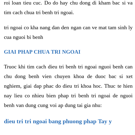
roi loan tieu cuc. Do do hay chu dong di kham bac si va
tim cach chua tri benh tri ngoai.
tri ngoai co kha nang dan den ngan can ve mat tam sinh ly
cua nguoi bi benh
GIAI PHAP CHUA TRI NGOAI
Truoc khi tim cach dieu tri benh tri ngoai nguoi benh can
chu dong benh vien chuyen khoa de duoc bac si xet
nghiem, giai dap phac do dieu tri khoa hoc. Thuc te hien
nay lieu co nhieu bien phap tri benh tri ngoai de nguoi
benh van dung cung voi ap dung tai gia nhu:
dieu tri tri ngoai bang phuong phap Tay y