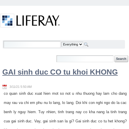
Skip to Content
Welcome
GAI sinh duc CO tu khoi KHONG
3/11/21 5:50 AM
co quan sinh duc xuat hien mot so not u nhu thuong hay lam cho dang
may rau va chi em phu nu lo lang, lo lang. Doi khi con nghi ngo do la cac
benh ly nguy hiem. Tuy nhien, tinh trang nay co kha nang la tinh trang
cua gai sinh duc. Vay, gai sinh san la gi? Gai sinh duc co tu het khong?