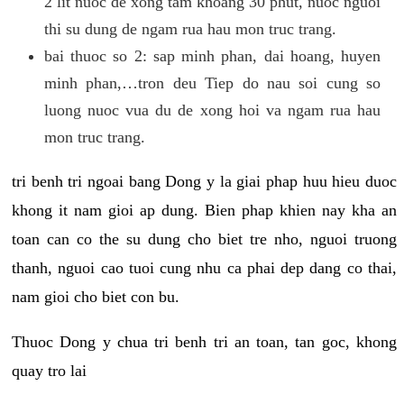
2 lit nuoc de xong tam khoang 30 phut, nuoc nguoi
thi su dung de ngam rua hau mon truc trang.
bai thuoc so 2: sap minh phan, dai hoang, huyen
minh phan,…tron deu Tiep do nau soi cung so
luong nuoc vua du de xong hoi va ngam rua hau
mon truc trang.
tri benh tri ngoai bang Dong y la giai phap huu hieu duoc
khong it nam gioi ap dung. Bien phap khien nay kha an
toan can co the su dung cho biet tre nho, nguoi truong
thanh, nguoi cao tuoi cung nhu ca phai dep dang co thai,
nam gioi cho biet con bu.
Thuoc Dong y chua tri benh tri an toan, tan goc, khong
quay tro lai