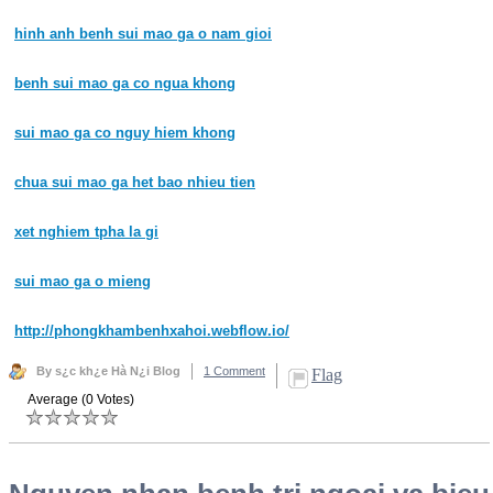
hinh anh benh sui mao ga o nam gioi
benh sui mao ga co ngua khong
sui mao ga co nguy hiem khong
chua sui mao ga het bao nhieu tien
xet nghiem tpha la gi
sui mao ga o mieng
http://phongkhambenhxahoi.webflow.io/
By s¿c kh¿e Hà N¿i Blog
1 Comment
Flag
Average (0 Votes)