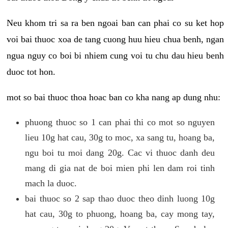
Neu khom tri sa ra ben ngoai ban can phai co su ket hop
voi bai thuoc xoa de tang cuong huu hieu chua benh, ngan
ngua nguy co boi bi nhiem cung voi tu chu dau hieu benh
duoc tot hon.
mot so bai thuoc thoa hoac ban co kha nang ap dung nhu:
phuong thuoc so 1 can phai thi co mot so nguyen
lieu 10g hat cau, 30g to moc, xa sang tu, hoang ba,
ngu boi tu moi dang 20g. Cac vi thuoc danh deu
mang di gia nat de boi mien phi len dam roi tinh
mach la duoc.
bai thuoc so 2 sap thao duoc theo dinh luong 10g
hat cau, 30g to phuong, hoang ba, cay mong tay,