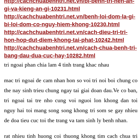
http://cachchuabenhtri.net.vn/bi-benh-tri-nen-an-
gi-va-kieng-an-gi-10231.html
http://cachchuabenhtri.net.vn/benh-loi-dom-la-gi-
bi-loi-dom-co-nguy-hiem-khong-10230.html
http://cachchuabenhtri.net.vn/cach-dieu-tri-tri-
hon-hop-dut-diem-khong-tai-phat-10242.html
http://cachchuabenhtri.net.vn/cach-chua-benh-tri-
bang-dau-dua-cuc-hay-10282.html
tri ngoai phan chia lam 4 tinh trang khac nhau
mac tri ngoai de cam nhan hon so voi tri noi boi chung co
the nay sinh trieu chung ngay tai giai doan dau.Ve co ban,
tri ngoai tai tre nho cung voi nguoi lon khong dan toi
nguy hai toi mang song song khong tri som se gay nhieu
de doa tieu cuc toi the trang va tam sinh ly benh nhan.
rat nhieu tinh huong coi thuong khong tim cach chua tri