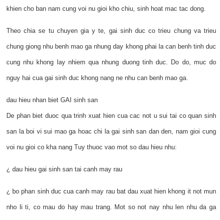
khien cho ban nam cung voi nu gioi kho chiu, sinh hoat mac tac dong.
Theo chia se tu chuyen gia y te, gai sinh duc co trieu chung va trieu
chung giong nhu benh mao ga nhung day khong phai la can benh tinh duc
cung nhu khong lay nhiem qua nhung duong tinh duc. Do do, muc do
nguy hai cua gai sinh duc khong nang ne nhu can benh mao ga.
dau hieu nhan biet GAI sinh san
De phan biet duoc qua trinh xuat hien cua cac not u sui tai co quan sinh
san la boi vi sui mao ga hoac chi la gai sinh san dan den, nam gioi cung
voi nu gioi co kha nang Tuy thuoc vao mot so dau hieu nhu:
¿ dau hieu gai sinh san tai canh may rau
¿ bo phan sinh duc cua canh may rau bat dau xuat hien khong it not mun
nho li ti, co mau do hay mau trang. Mot so not nay nhu len nhu da ga