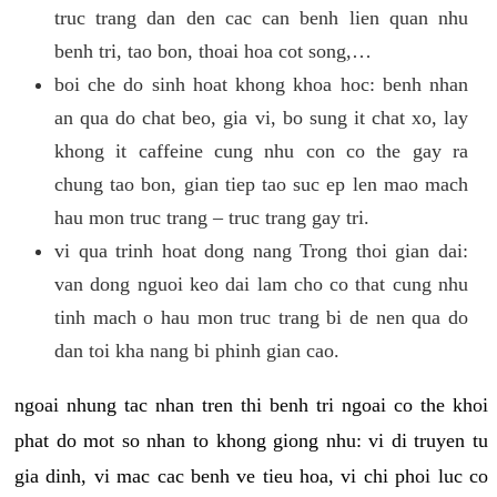
truc trang dan den cac can benh lien quan nhu
benh tri, tao bon, thoai hoa cot song,…
boi che do sinh hoat khong khoa hoc: benh nhan
an qua do chat beo, gia vi, bo sung it chat xo, lay
khong it caffeine cung nhu con co the gay ra
chung tao bon, gian tiep tao suc ep len mao mach
hau mon truc trang – truc trang gay tri.
vi qua trinh hoat dong nang Trong thoi gian dai:
van dong nguoi keo dai lam cho co that cung nhu
tinh mach o hau mon truc trang bi de nen qua do
dan toi kha nang bi phinh gian cao.
ngoai nhung tac nhan tren thi benh tri ngoai co the khoi
phat do mot so nhan to khong giong nhu: vi di truyen tu
gia dinh, vi mac cac benh ve tieu hoa, vi chi phoi luc co