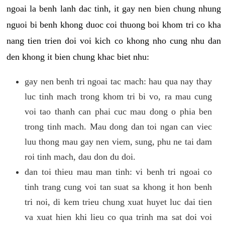
ngoai la benh lanh dac tinh, it gay nen bien chung nhung
nguoi bi benh khong duoc coi thuong boi khom tri co kha
nang tien trien doi voi kich co khong nho cung nhu dan
den khong it bien chung khac biet nhu:
gay nen benh tri ngoai tac mach: hau qua nay thay
luc tinh mach trong khom tri bi vo, ra mau cung
voi tao thanh can phai cuc mau dong o phia ben
trong tinh mach. Mau dong dan toi ngan can viec
luu thong mau gay nen viem, sung, phu ne tai dam
roi tinh mach, dau don du doi.
dan toi thieu mau man tinh: vi benh tri ngoai co
tinh trang cung voi tan suat sa khong it hon benh
tri noi, di kem trieu chung xuat huyet luc dai tien
va xuat hien khi lieu co qua trinh ma sat doi voi