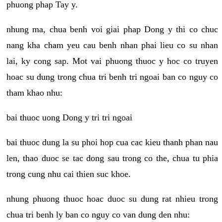
phuong phap Tay y.
nhung ma, chua benh voi giai phap Dong y thi co chuc
nang kha cham yeu cau benh nhan phai lieu co su nhan
lai, ky cong sap. Mot vai phuong thuoc y hoc co truyen
hoac su dung trong chua tri benh tri ngoai ban co nguy co
tham khao nhu:
bai thuoc uong Dong y tri tri ngoai
bai thuoc dung la su phoi hop cua cac kieu thanh phan nau
len, thao duoc se tac dong sau trong co the, chua tu phia
trong cung nhu cai thien suc khoe.
nhung phuong thuoc hoac duoc su dung rat nhieu trong
chua tri benh ly ban co nguy co van dung den nhu: