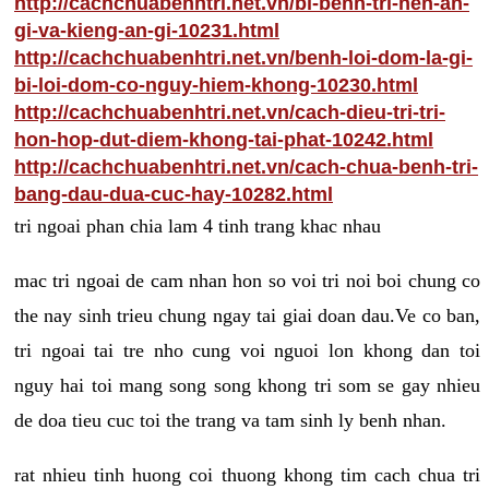
http://cachchuabenhtri.net.vn/bi-benh-tri-nen-an-
gi-va-kieng-an-gi-10231.html
http://cachchuabenhtri.net.vn/benh-loi-dom-la-gi-
bi-loi-dom-co-nguy-hiem-khong-10230.html
http://cachchuabenhtri.net.vn/cach-dieu-tri-tri-
hon-hop-dut-diem-khong-tai-phat-10242.html
http://cachchuabenhtri.net.vn/cach-chua-benh-tri-
bang-dau-dua-cuc-hay-10282.html
tri ngoai phan chia lam 4 tinh trang khac nhau
mac tri ngoai de cam nhan hon so voi tri noi boi chung co
the nay sinh trieu chung ngay tai giai doan dau.Ve co ban,
tri ngoai tai tre nho cung voi nguoi lon khong dan toi
nguy hai toi mang song song khong tri som se gay nhieu
de doa tieu cuc toi the trang va tam sinh ly benh nhan.
rat nhieu tinh huong coi thuong khong tim cach chua tri