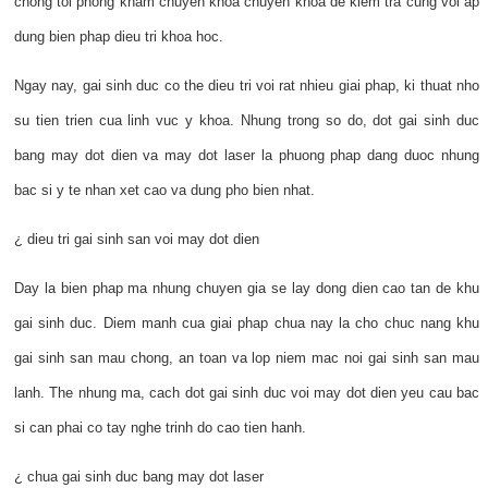
chong toi phong kham chuyen khoa chuyen khoa de kiem tra cung voi ap
dung bien phap dieu tri khoa hoc.
Ngay nay, gai sinh duc co the dieu tri voi rat nhieu giai phap, ki thuat nho
su tien trien cua linh vuc y khoa. Nhung trong so do, dot gai sinh duc
bang may dot dien va may dot laser la phuong phap dang duoc nhung
bac si y te nhan xet cao va dung pho bien nhat.
¿ dieu tri gai sinh san voi may dot dien
Day la bien phap ma nhung chuyen gia se lay dong dien cao tan de khu
gai sinh duc. Diem manh cua giai phap chua nay la cho chuc nang khu
gai sinh san mau chong, an toan va lop niem mac noi gai sinh san mau
lanh. The nhung ma, cach dot gai sinh duc voi may dot dien yeu cau bac
si can phai co tay nghe trinh do cao tien hanh.
¿ chua gai sinh duc bang may dot laser