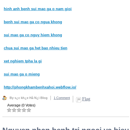
hinh anh benh sui mao ga o nam gioi
benh sui mao ga co ngua khong
sui mao ga co nguy hiem khong
chua sui mao ga het bao nhieu tien
xet nghiem tpha la gi
sui mao ga o mieng
http://phongkhambenhxahoi.webflow.io/
By s¿c kh¿e Hà N¿i Blog
1 Comment
Flag
Average (0 Votes)