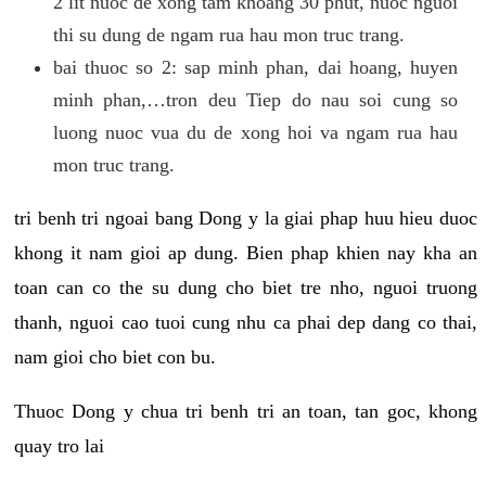
2 lit nuoc de xong tam khoang 30 phut, nuoc nguoi
thi su dung de ngam rua hau mon truc trang.
bai thuoc so 2: sap minh phan, dai hoang, huyen
minh phan,…tron deu Tiep do nau soi cung so
luong nuoc vua du de xong hoi va ngam rua hau
mon truc trang.
tri benh tri ngoai bang Dong y la giai phap huu hieu duoc
khong it nam gioi ap dung. Bien phap khien nay kha an
toan can co the su dung cho biet tre nho, nguoi truong
thanh, nguoi cao tuoi cung nhu ca phai dep dang co thai,
nam gioi cho biet con bu.
Thuoc Dong y chua tri benh tri an toan, tan goc, khong
quay tro lai