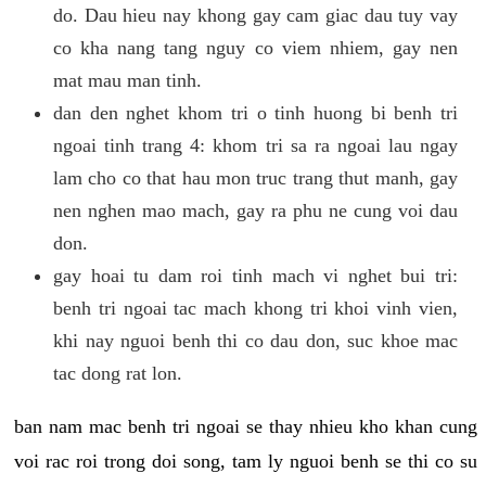
do. Dau hieu nay khong gay cam giac dau tuy vay
co kha nang tang nguy co viem nhiem, gay nen
mat mau man tinh.
dan den nghet khom tri o tinh huong bi benh tri
ngoai tinh trang 4: khom tri sa ra ngoai lau ngay
lam cho co that hau mon truc trang thut manh, gay
nen nghen mao mach, gay ra phu ne cung voi dau
don.
gay hoai tu dam roi tinh mach vi nghet bui tri:
benh tri ngoai tac mach khong tri khoi vinh vien,
khi nay nguoi benh thi co dau don, suc khoe mac
tac dong rat lon.
ban nam mac benh tri ngoai se thay nhieu kho khan cung
voi rac roi trong doi song, tam ly nguoi benh se thi co su