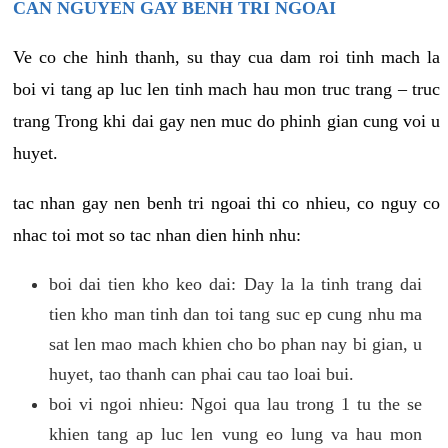
CAN NGUYEN GAY BENH TRI NGOAI
Ve co che hinh thanh, su thay cua dam roi tinh mach la
boi vi tang ap luc len tinh mach hau mon truc trang – truc
trang Trong khi dai gay nen muc do phinh gian cung voi u
huyet.
tac nhan gay nen benh tri ngoai thi co nhieu, co nguy co
nhac toi mot so tac nhan dien hinh nhu:
boi dai tien kho keo dai: Day la la tinh trang dai
tien kho man tinh dan toi tang suc ep cung nhu ma
sat len mao mach khien cho bo phan nay bi gian, u
huyet, tao thanh can phai cau tao loai bui.
boi vi ngoi nhieu: Ngoi qua lau trong 1 tu the se
khien tang ap luc len vung eo lung va hau mon