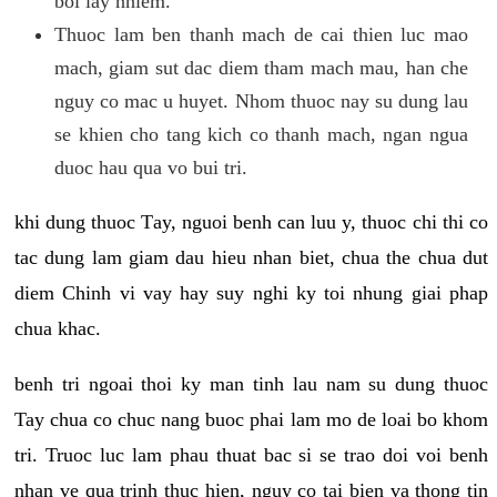
boi lay nhiem.
Thuoc lam ben thanh mach de cai thien luc mao
mach, giam sut dac diem tham mach mau, han che
nguy co mac u huyet. Nhom thuoc nay su dung lau
se khien cho tang kich co thanh mach, ngan ngua
duoc hau qua vo bui tri.
khi dung thuoc Tay, nguoi benh can luu y, thuoc chi thi co
tac dung lam giam dau hieu nhan biet, chua the chua dut
diem Chinh vi vay hay suy nghi ky toi nhung giai phap
chua khac.
benh tri ngoai thoi ky man tinh lau nam su dung thuoc
Tay chua co chuc nang buoc phai lam mo de loai bo khom
tri. Truoc luc lam phau thuat bac si se trao doi voi benh
nhan ve qua trinh thuc hien, nguy co tai bien va thong tin