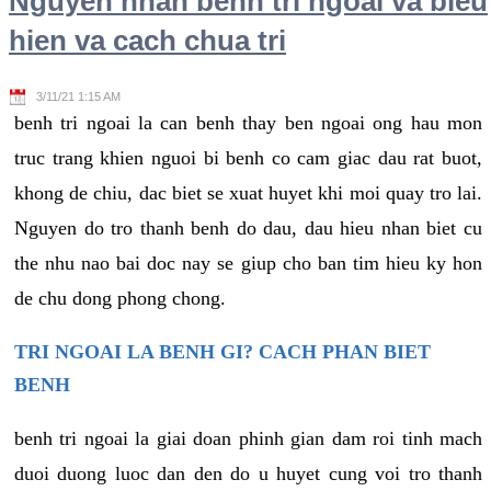
Nguyen nhan benh tri ngoai va bieu
hien va cach chua tri
3/11/21 1:15 AM
benh tri ngoai la can benh thay ben ngoai ong hau mon
truc trang khien nguoi bi benh co cam giac dau rat buot,
khong de chiu, dac biet se xuat huyet khi moi quay tro lai.
Nguyen do tro thanh benh do dau, dau hieu nhan biet cu
the nhu nao bai doc nay se giup cho ban tim hieu ky hon
de chu dong phong chong.
TRI NGOAI LA BENH GI? CACH PHAN BIET
BENH
benh tri ngoai la giai doan phinh gian dam roi tinh mach
duoi duong luoc dan den do u huyet cung voi tro thanh