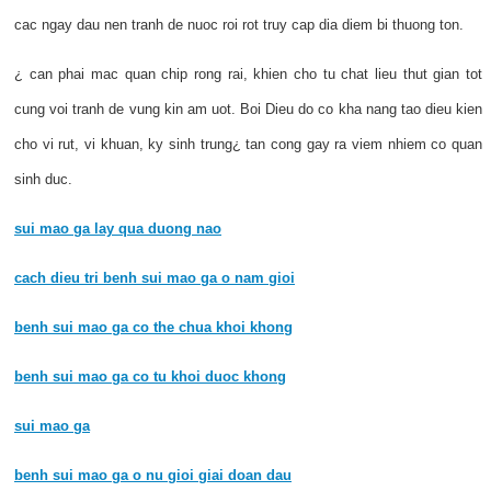
cac ngay dau nen tranh de nuoc roi rot truy cap dia diem bi thuong ton.
¿ can phai mac quan chip rong rai, khien cho tu chat lieu thut gian tot
cung voi tranh de vung kin am uot. Boi Dieu do co kha nang tao dieu kien
cho vi rut, vi khuan, ky sinh trung¿ tan cong gay ra viem nhiem co quan
sinh duc.
sui mao ga lay qua duong nao
cach dieu tri benh sui mao ga o nam gioi
benh sui mao ga co the chua khoi khong
benh sui mao ga co tu khoi duoc khong
sui mao ga
benh sui mao ga o nu gioi giai doan dau