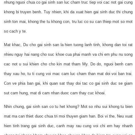
nhung nguoi chua co gai sinh san luc cham truc tiep voi cac not gai cung
khong bi truyen benh. Tuy nhien, khi da xuat hien gai sinh duc thi chung
sinh ton mai, khong the tu khong con, tru luc co su can thiep mot so mot
so cach y te.
Mat khac, Du cho gai sinh san la hien tuong lanh tinh, khong dan toi rat
nhieu nguy hai nang cho suc khoe cua phai manh va chi em phu nu song
cac not u sui khien cho cho kin mat tham My. Do do, nguoi benh cam
thay xau ho, tu ti cung voi mac cam luc cham than mat doi voi ban trai.
Con ve phia ban gai, khi quan sat thay doi tac co gai sinh duc se giam
sut cam hung, mat di cam nhan duoc cam thay cuc khoai.
Nhin chung, gai sinh san co tu het khong? Mot so nhu sui khong tu bien
mat ma can thiet duoc chua tri moi thuyen giam han. Boi vi the, Neu xuat
hien tinh trang gai sinh duc, canh may rau cung voi chi em hay nhanh