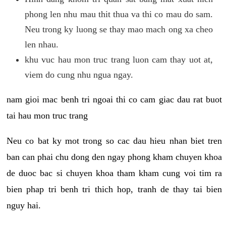
phong len nhu mau thit thua va thi co mau do sam.
Neu trong ky luong se thay mao mach ong xa cheo
len nhau.
khu vuc hau mon truc trang luon cam thay uot at,
viem do cung nhu ngua ngay.
nam gioi mac benh tri ngoai thi co cam giac dau rat buot
tai hau mon truc trang
Neu co bat ky mot trong so cac dau hieu nhan biet tren
ban can phai chu dong den ngay phong kham chuyen khoa
de duoc bac si chuyen khoa tham kham cung voi tim ra
bien phap tri benh tri thich hop, tranh de thay tai bien
nguy hai.