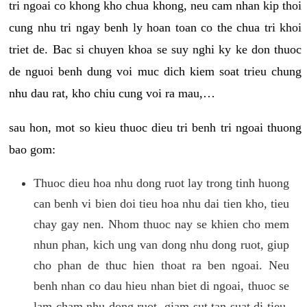
tri ngoai co khong kho chua khong, neu cam nhan kip thoi
cung nhu tri ngay benh ly hoan toan co the chua tri khoi
triet de. Bac si chuyen khoa se suy nghi ky ke don thuoc
de nguoi benh dung voi muc dich kiem soat trieu chung
nhu dau rat, kho chiu cung voi ra mau,…
sau hon, mot so kieu thuoc dieu tri benh tri ngoai thuong
bao gom:
Thuoc dieu hoa nhu dong ruot lay trong tinh huong
can benh vi bien doi tieu hoa nhu dai tien kho, tieu
chay gay nen. Nhom thuoc nay se khien cho mem
nhun phan, kich ung van dong nhu dong ruot, giup
cho phan de thuc hien thoat ra ben ngoai. Neu
benh nhan co dau hieu nhan biet di ngoai, thuoc se
lam cham nhu dong ruot, giam sut tan suat di tieu,