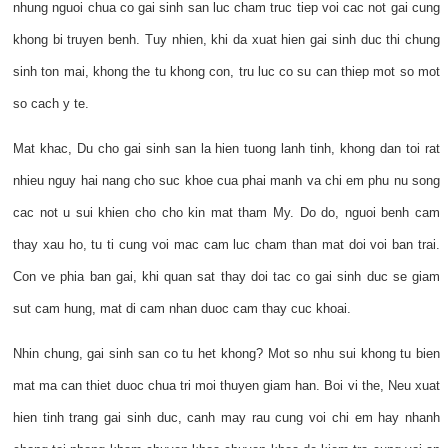
nhung nguoi chua co gai sinh san luc cham truc tiep voi cac not gai cung
khong bi truyen benh. Tuy nhien, khi da xuat hien gai sinh duc thi chung
sinh ton mai, khong the tu khong con, tru luc co su can thiep mot so mot
so cach y te.
Mat khac, Du cho gai sinh san la hien tuong lanh tinh, khong dan toi rat
nhieu nguy hai nang cho suc khoe cua phai manh va chi em phu nu song
cac not u sui khien cho cho kin mat tham My. Do do, nguoi benh cam
thay xau ho, tu ti cung voi mac cam luc cham than mat doi voi ban trai.
Con ve phia ban gai, khi quan sat thay doi tac co gai sinh duc se giam
sut cam hung, mat di cam nhan duoc cam thay cuc khoai.
Nhin chung, gai sinh san co tu het khong? Mot so nhu sui khong tu bien
mat ma can thiet duoc chua tri moi thuyen giam han. Boi vi the, Neu xuat
hien tinh trang gai sinh duc, canh may rau cung voi chi em hay nhanh