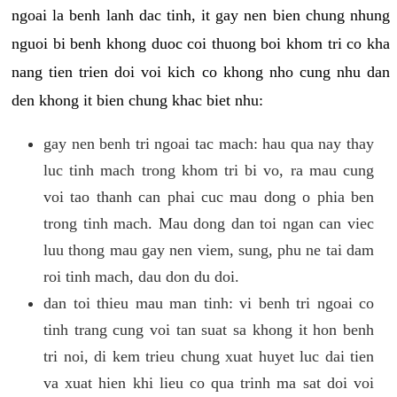
ngoai la benh lanh dac tinh, it gay nen bien chung nhung
nguoi bi benh khong duoc coi thuong boi khom tri co kha
nang tien trien doi voi kich co khong nho cung nhu dan
den khong it bien chung khac biet nhu:
gay nen benh tri ngoai tac mach: hau qua nay thay
luc tinh mach trong khom tri bi vo, ra mau cung
voi tao thanh can phai cuc mau dong o phia ben
trong tinh mach. Mau dong dan toi ngan can viec
luu thong mau gay nen viem, sung, phu ne tai dam
roi tinh mach, dau don du doi.
dan toi thieu mau man tinh: vi benh tri ngoai co
tinh trang cung voi tan suat sa khong it hon benh
tri noi, di kem trieu chung xuat huyet luc dai tien
va xuat hien khi lieu co qua trinh ma sat doi voi