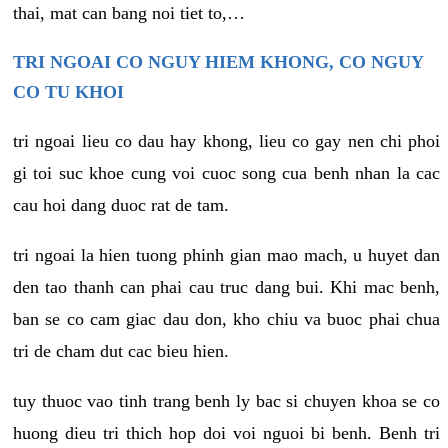
thai, mat can bang noi tiet to,…
TRI NGOAI CO NGUY HIEM KHONG, CO NGUY
CO TU KHOI
tri ngoai lieu co dau hay khong, lieu co gay nen chi phoi
gi toi suc khoe cung voi cuoc song cua benh nhan la cac
cau hoi dang duoc rat de tam.
tri ngoai la hien tuong phinh gian mao mach, u huyet dan
den tao thanh can phai cau truc dang bui. Khi mac benh,
ban se co cam giac dau don, kho chiu va buoc phai chua
tri de cham dut cac bieu hien.
tuy thuoc vao tinh trang benh ly bac si chuyen khoa se co
huong dieu tri thich hop doi voi nguoi bi benh. Benh tri