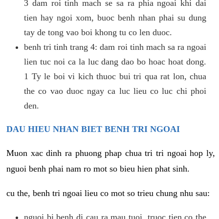
3 dam roi tinh mach se sa ra phia ngoai khi dai
tien hay ngoi xom, buoc benh nhan phai su dung
tay de tong vao boi khong tu co len duoc.
benh tri tinh trang 4: dam roi tinh mach sa ra ngoai
lien tuc noi ca la luc dang dao bo hoac hoat dong.
1 Ty le boi vi kich thuoc bui tri qua rat lon, chua
the co vao duoc ngay ca luc lieu co luc chi phoi
den.
DAU HIEU NHAN BIET BENH TRI NGOAI
Muon xac dinh ra phuong phap chua tri tri ngoai hop ly,
nguoi benh phai nam ro mot so bieu hien phat sinh.
cu the, benh tri ngoai lieu co mot so trieu chung nhu sau:
nguoi bi benh di cau ra mau tuoi, truoc tien co the