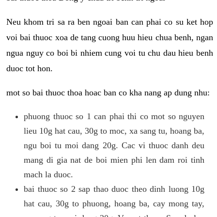
Neu khom tri sa ra ben ngoai ban can phai co su ket hop
voi bai thuoc xoa de tang cuong huu hieu chua benh, ngan
ngua nguy co boi bi nhiem cung voi tu chu dau hieu benh
duoc tot hon.
mot so bai thuoc thoa hoac ban co kha nang ap dung nhu:
phuong thuoc so 1 can phai thi co mot so nguyen
lieu 10g hat cau, 30g to moc, xa sang tu, hoang ba,
ngu boi tu moi dang 20g. Cac vi thuoc danh deu
mang di gia nat de boi mien phi len dam roi tinh
mach la duoc.
bai thuoc so 2 sap thao duoc theo dinh luong 10g
hat cau, 30g to phuong, hoang ba, cay mong tay,