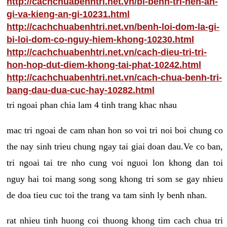
http://cachchuabenhtri.net.vn/bi-benh-tri-nen-an-
gi-va-kieng-an-gi-10231.html
http://cachchuabenhtri.net.vn/benh-loi-dom-la-gi-
bi-loi-dom-co-nguy-hiem-khong-10230.html
http://cachchuabenhtri.net.vn/cach-dieu-tri-tri-
hon-hop-dut-diem-khong-tai-phat-10242.html
http://cachchuabenhtri.net.vn/cach-chua-benh-tri-
bang-dau-dua-cuc-hay-10282.html
tri ngoai phan chia lam 4 tinh trang khac nhau
mac tri ngoai de cam nhan hon so voi tri noi boi chung co
the nay sinh trieu chung ngay tai giai doan dau.Ve co ban,
tri ngoai tai tre nho cung voi nguoi lon khong dan toi
nguy hai toi mang song song khong tri som se gay nhieu
de doa tieu cuc toi the trang va tam sinh ly benh nhan.
rat nhieu tinh huong coi thuong khong tim cach chua tri