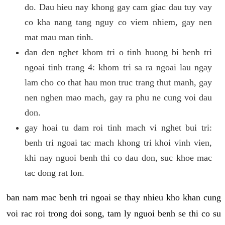
do. Dau hieu nay khong gay cam giac dau tuy vay
co kha nang tang nguy co viem nhiem, gay nen
mat mau man tinh.
dan den nghet khom tri o tinh huong bi benh tri
ngoai tinh trang 4: khom tri sa ra ngoai lau ngay
lam cho co that hau mon truc trang thut manh, gay
nen nghen mao mach, gay ra phu ne cung voi dau
don.
gay hoai tu dam roi tinh mach vi nghet bui tri:
benh tri ngoai tac mach khong tri khoi vinh vien,
khi nay nguoi benh thi co dau don, suc khoe mac
tac dong rat lon.
ban nam mac benh tri ngoai se thay nhieu kho khan cung
voi rac roi trong doi song, tam ly nguoi benh se thi co su