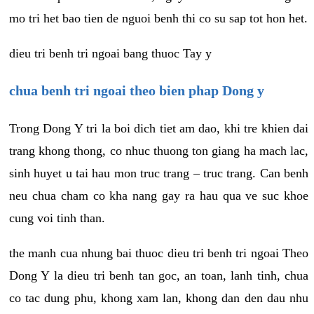
mo tri het bao tien de nguoi benh thi co su sap tot hon het.
dieu tri benh tri ngoai bang thuoc Tay y
chua benh tri ngoai theo bien phap Dong y
Trong Dong Y tri la boi dich tiet am dao, khi tre khien dai
trang khong thong, co nhuc thuong ton giang ha mach lac,
sinh huyet u tai hau mon truc trang – truc trang. Can benh
neu chua cham co kha nang gay ra hau qua ve suc khoe
cung voi tinh than.
the manh cua nhung bai thuoc dieu tri benh tri ngoai Theo
Dong Y la dieu tri benh tan goc, an toan, lanh tinh, chua
co tac dung phu, khong xam lan, khong dan den dau nhu