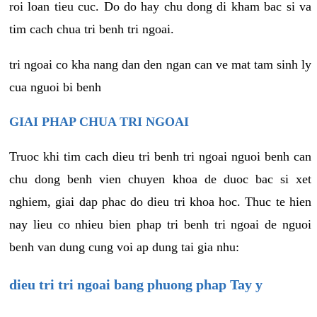
roi loan tieu cuc. Do do hay chu dong di kham bac si va
tim cach chua tri benh tri ngoai.
tri ngoai co kha nang dan den ngan can ve mat tam sinh ly
cua nguoi bi benh
GIAI PHAP CHUA TRI NGOAI
Truoc khi tim cach dieu tri benh tri ngoai nguoi benh can
chu dong benh vien chuyen khoa de duoc bac si xet
nghiem, giai dap phac do dieu tri khoa hoc. Thuc te hien
nay lieu co nhieu bien phap tri benh tri ngoai de nguoi
benh van dung cung voi ap dung tai gia nhu:
dieu tri tri ngoai bang phuong phap Tay y